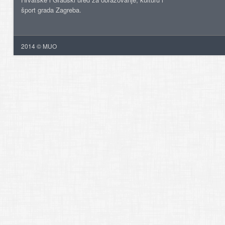
šport grada Zagreba.
2014 © MUO