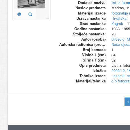
Dodatak nazivu
list iz fo
Naslov predmeta
Madras, 19
Materijal izrade
fotografija
Država nastanka
Hrvatska
Grad nastanka
Zagreb
Godina nastanka:
1988. 1955
Stoljeće nastanka:
20
Autor (osoba)
Grčević, M
Autorska radionica (proizvođač)
Naša djeca
Broj komada
1
Visina 1 (cm)
34
Širina 1 (cm)
32
Opis predmeta
List iz fo
Izložbe
2002/12, "
Tehnika izrade
tiskarski r
Materijal/tehnika
c/b fotogra