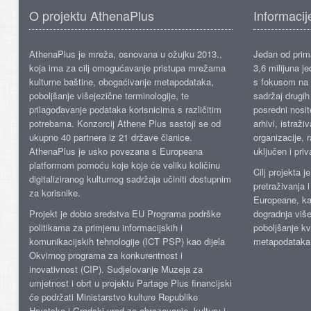
O projektu AthenaPlus
Informacij
AthenaPlus je mreža, osnovana u ožujku 2013.,
Jedan od prima
koja ima za cilj omogućavanje pristupa mrežama
3,6 milijuna j
kulturne baštine, obogaćivanje metapodataka,
s fokusom na s
poboljšanje višejezične terminologije, te
sadržaj drugih 
prilagođavanje podataka korisnicima s različitim
posredni nosite
potrebama. Konzorcij Athene Plus sastoji se od
arhivi, istraži
ukupno 40 partnera iz 21 države članice.
organizacije, 
AthenaPlus je usko povezana s Europeana
uključen i priv
platformom pomoću koje koje će veliku količinu
Cilj projekta 
digitaliziranog kulturnog sadržaja učiniti dostupnim
pretraživanja 
za korisnike.
Europeane, kao
Projekt je dobio sredstva EU Programa podrške
dogradnja više
politikama za primjenu informacijskih i
poboljšanje kv
komunikacijskih tehnologije (ICT PSP) kao dijela
metapodataka
Okvirnog programa za konkurentnost i
inovativnost (CIP). Sudjelovanje Muzeja za
umjetnost i obrt u projektu Partage Plus financijski
će podržati Ministarstvo kulture Republike
Hrvatske i Gradski ured za obrazovanje, kulturu i