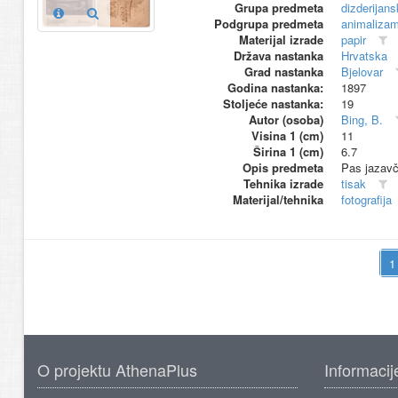
Grupa predmeta
dizderijans
Podgrupa predmeta
animaliza
Materijal izrade
papir
Država nastanka
Hrvatska
Grad nastanka
Bjelovar
Godina nastanka:
1897
Stoljeće nastanka:
19
Autor (osoba)
Bing, B.
Visina 1 (cm)
11
Širina 1 (cm)
6.7
Opis predmeta
Pas jazavč
Tehnika izrade
tisak
Materijal/tehnika
fotografija
O projektu AthenaPlus
Informacij