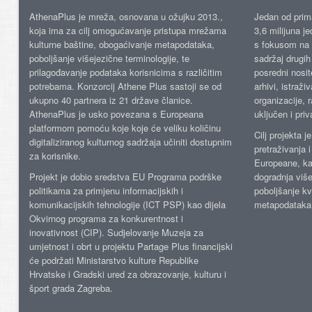
AthenaPlus je mreža, osnovana u ožujku 2013.,
Jedan od prima
koja ima za cilj omogućavanje pristupa mrežama
3,6 milijuna j
kulturne baštine, obogaćivanje metapodataka,
s fokusom na s
poboljšanje višejezične terminologije, te
sadržaj drugih 
prilagođavanje podataka korisnicima s različitim
posredni nosite
potrebama. Konzorcij Athene Plus sastoji se od
arhivi, istraži
ukupno 40 partnera iz 21 države članice.
organizacije, 
AthenaPlus je usko povezana s Europeana
uključen i priv
platformom pomoću koje koje će veliku količinu
Cilj projekta 
digitaliziranog kulturnog sadržaja učiniti dostupnim
pretraživanja 
za korisnike.
Europeane, kao
Projekt je dobio sredstva EU Programa podrške
dogradnja više
politikama za primjenu informacijskih i
poboljšanje kv
komunikacijskih tehnologije (ICT PSP) kao dijela
metapodataka
Okvirnog programa za konkurentnost i
inovativnost (CIP). Sudjelovanje Muzeja za
umjetnost i obrt u projektu Partage Plus financijski
će podržati Ministarstvo kulture Republike
Hrvatske i Gradski ured za obrazovanje, kulturu i
šport grada Zagreba.