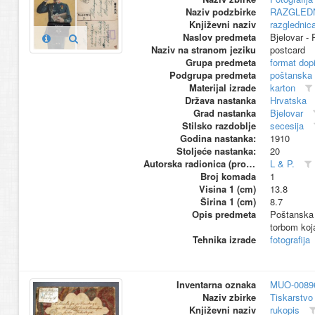
Naziv podzbirke
RAZGLED
Književni naziv
razglednic
Naslov predmeta
Bjelovar - 
Naziv na stranom jeziku
postcard
Grupa predmeta
format dop
Podgrupa predmeta
poštanska
Materijal izrade
karton
Država nastanka
Hrvatska
Grad nastanka
Bjelovar
Stilsko razdoblje
secesija
Godina nastanka:
1910
Stoljeće nastanka:
20
Autorska radionica (proizvođač)
L & P.
Broj komada
1
Visina 1 (cm)
13.8
Širina 1 (cm)
8.7
Opis predmeta
Poštanska 
torbom koj
Tehnika izrade
fotografija
Inventarna oznaka
MUO-0089
Naziv zbirke
Tiskarstvo 
Književni naziv
rukopis