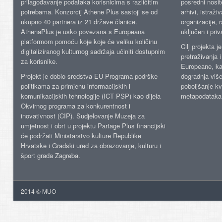
prilagođavanje podataka korisnicima s različitim
posredni nosite
potrebama. Konzorcij Athene Plus sastoji se od
arhivi, istraži
ukupno 40 partnera iz 21 države članice.
organizacije, 
AthenaPlus je usko povezana s Europeana
uključen i priv
platformom pomoću koje koje će veliku količinu
Cilj projekta 
digitaliziranog kulturnog sadržaja učiniti dostupnim
pretraživanja 
za korisnike.
Europeane, kao
Projekt je dobio sredstva EU Programa podrške
dogradnja više
politikama za primjenu informacijskih i
poboljšanje kv
komunikacijskih tehnologije (ICT PSP) kao dijela
metapodataka
Okvirnog programa za konkurentnost i
inovativnost (CIP). Sudjelovanje Muzeja za
umjetnost i obrt u projektu Partage Plus financijski
će podržati Ministarstvo kulture Republike
Hrvatske i Gradski ured za obrazovanje, kulturu i
šport grada Zagreba.
2014 © MUO