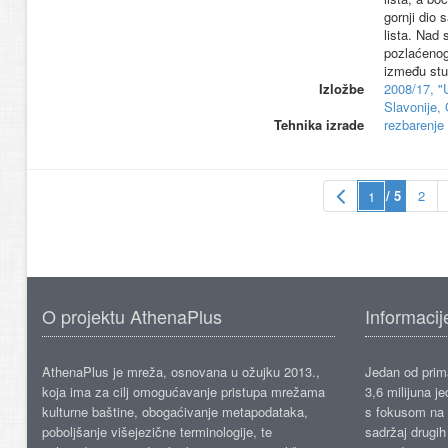
gornji dio 
lista. Nad 
pozlaćenog
između stup
Izložbe
2008/17, "
Slavonije, 
Tehnika izrade
rezbarenje
/ 5
2
O projektu AthenaPlus
Informacij
AthenaPlus je mreža, osnovana u ožujku 2013.,
Jedan od prima
koja ima za cilj omogućavanje pristupa mrežama
3,6 milijuna j
kulturne baštine, obogaćivanje metapodataka,
s fokusom na s
poboljšanje višejezične terminologije, te
sadržaj drugih 