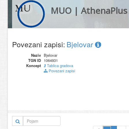
MUO | AthenaPlus
Povezani zapisi:
Bjelovar
Naziv
Bjelovar
TGN ID
1064931
Koncept
Tablica gradova
Povezani zapisi