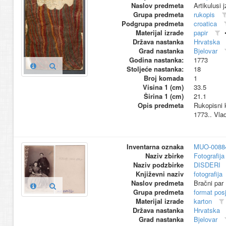
Naslov predmeta
Artikulusi
Grupa predmeta
rukopis
Podgrupa predmeta
croatica
Materijal izrade
papir
Država nastanka
Hrvatska
Grad nastanka
Bjelovar
Godina nastanka:
1773
Stoljeće nastanka:
18
Broj komada
1
Visina 1 (cm)
33.5
Širina 1 (cm)
21.1
Opis predmeta
Rukopisni k
1773.. Vla
Inventarna oznaka
MUO-0088
Naziv zbirke
Fotografija 
Naziv podzbirke
DISDERI
Književni naziv
fotografija
Naslov predmeta
Bračni par
Grupa predmeta
format pos
Materijal izrade
karton
Država nastanka
Hrvatska
Grad nastanka
Bjelovar