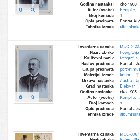
Godina nastanka:
oko 1900
Autor (osoba)
Kempfle, I.
Broj komada
1
Opis predmeta
Portret Aug
Tehnika izrade
albuminska 
Inventarna oznaka
MUO-0133
Naziv zbirke
Fotografija 
Književni naziv
fotografija
Naslov predmeta
Portret - J
Grupa predmeta
portret mu
Materijal izrade
karton
Država nastanka
Austro - U
Grad nastanka
Bjelovar
Godina nastanka:
oko 1905
Autor (osoba)
Kempfle, I.
Broj komada
1
Opis predmeta
Portret Jos
Tehnika izrade
albuminska 
Inventarna oznaka
MUO-0087
Naziv zbirke
Fotografija 