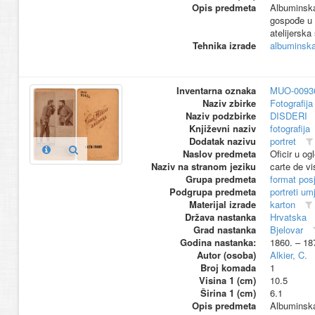
Opis predmeta
Albuminska 
gospođe u s
atelijerska
Tehnika izrade
albuminska 
Inventarna oznaka
MUO-0093
Naziv zbirke
Fotografija 
Naziv podzbirke
DISDERI
Književni naziv
fotografija
Dodatak nazivu
portret
Naslov predmeta
Oficir u og
Naziv na stranom jeziku
carte de vi
Grupa predmeta
format pos
Podgrupa predmeta
portreti um
Materijal izrade
karton
Država nastanka
Hrvatska
Grad nastanka
Bjelovar
Godina nastanka:
1860. – 18
Autor (osoba)
Alkier, C.
Broj komada
1
Visina 1 (cm)
10.5
Širina 1 (cm)
6.1
Opis predmeta
Albuminska 