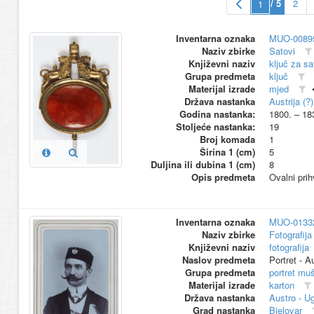
/ 5
2
Inventarna oznaka
MUO-0089
Naziv zbirke
Satovi
Književni naziv
ključ za sa
Grupa predmeta
ključ
Materijal izrade
mjed
Država nastanka
Austrija (?)
Godina nastanka:
1800. – 18
Stoljeće nastanka:
19
Broj komada
1
Širina 1 (cm)
5
Duljina ili dubina 1 (cm)
8
Opis predmeta
Ovalni prih
Inventarna oznaka
MUO-0133
Naziv zbirke
Fotografija 
Književni naziv
fotografija
Naslov predmeta
Portret - A
Grupa predmeta
portret mu
Materijal izrade
karton
Država nastanka
Austro - U
Grad nastanka
Bjelovar