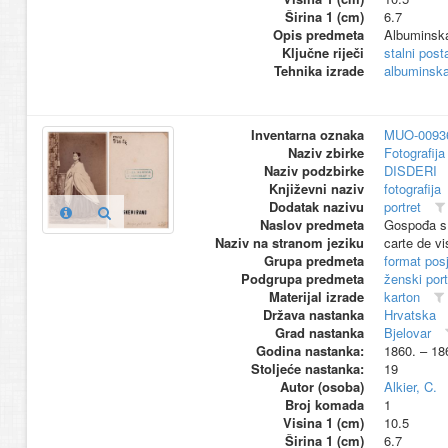
Širina 1 (cm)
6.7
Opis predmeta
Albuminska 
Ključne riječi
stalni pos
Tehnika izrade
albuminska 
Inventarna oznaka
MUO-0093
Naziv zbirke
Fotografija 
Naziv podzbirke
DISDERI
Književni naziv
fotografija
Dodatak nazivu
portret
Naslov predmeta
Gospođa s 
Naziv na stranom jeziku
carte de vi
Grupa predmeta
format pos
Podgrupa predmeta
ženski port
Materijal izrade
karton
Država nastanka
Hrvatska
Grad nastanka
Bjelovar
Godina nastanka:
1860. – 18
Stoljeće nastanka:
19
Autor (osoba)
Alkier, C.
Broj komada
1
Visina 1 (cm)
10.5
Širina 1 (cm)
6.7