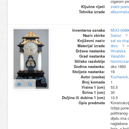
cigarom pr
Ključne riječi
stalni pos
Tehnika izrade
albuminska 
Inventarna oznaka
MUO-0089
Naziv zbirke
Satovi
Književni naziv
sat sa stu
Materijal izrade
drvo
Država nastanka
Hrvatska
Grad nastanka
Varaždin
Stilsko razdoblje
historiciz
Godina nastanka:
oko 1850
Stoljeće nastanka:
19
Autor (osoba)
Kuchanick,
Broj komada
1
Visina 1 (cm)
53.5
Širina 1 (cm)
30
Duljina ili dubina 1 (cm)
10.5
Opis predmeta
Konstrukci
Izbija pun
politiranog
dijelu ima 
naglašena 
lista, a bo