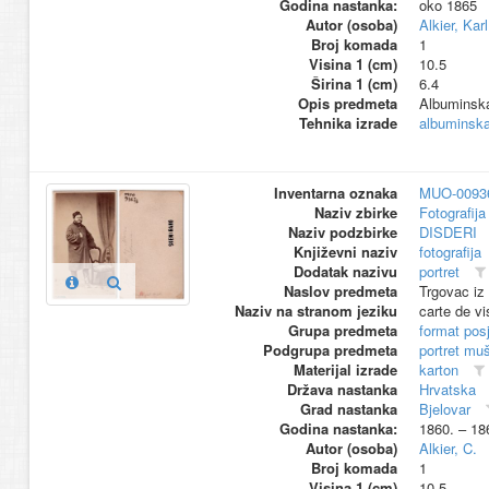
Godina nastanka:
oko 1865
Autor (osoba)
Alkier, Karl
Broj komada
1
Visina 1 (cm)
10.5
Širina 1 (cm)
6.4
Opis predmeta
Albuminska
Tehnika izrade
albuminska 
Inventarna oznaka
MUO-0093
Naziv zbirke
Fotografija 
Naziv podzbirke
DISDERI
Književni naziv
fotografija
Dodatak nazivu
portret
Naslov predmeta
Trgovac iz
Naziv na stranom jeziku
carte de vi
Grupa predmeta
format pos
Podgrupa predmeta
portret mu
Materijal izrade
karton
Država nastanka
Hrvatska
Grad nastanka
Bjelovar
Godina nastanka:
1860. – 18
Autor (osoba)
Alkier, C.
Broj komada
1
Visina 1 (cm)
10.5