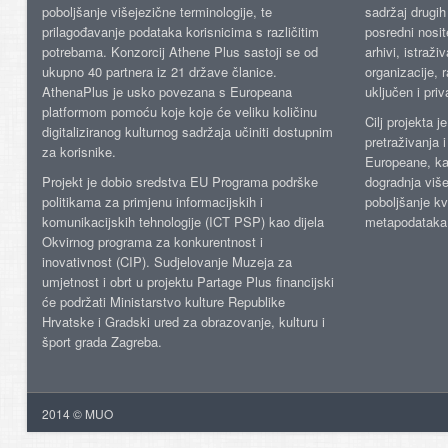
poboljšanje višejezične terminologije, te
sadržaj drugih 
prilagođavanje podataka korisnicima s različitim
posredni nosite
potrebama. Konzorcij Athene Plus sastoji se od
arhivi, istraži
ukupno 40 partnera iz 21 države članice.
organizacije, 
AthenaPlus je usko povezana s Europeana
uključen i priv
platformom pomoću koje koje će veliku količinu
Cilj projekta 
digitaliziranog kulturnog sadržaja učiniti dostupnim
pretraživanja 
za korisnike.
Europeane, kao
Projekt je dobio sredstva EU Programa podrške
dogradnja više
politikama za primjenu informacijskih i
poboljšanje kv
komunikacijskih tehnologije (ICT PSP) kao dijela
metapodataka
Okvirnog programa za konkurentnost i
inovativnost (CIP). Sudjelovanje Muzeja za
umjetnost i obrt u projektu Partage Plus financijski
će podržati Ministarstvo kulture Republike
Hrvatske i Gradski ured za obrazovanje, kulturu i
šport grada Zagreba.
2014 © MUO