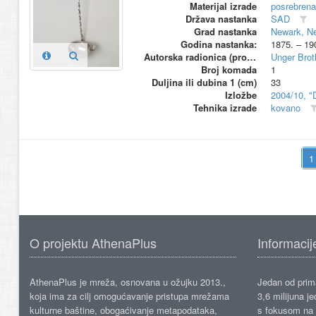
Materijal izrade
posrebrena
Država nastanka
SAD
Grad nastanka
Newark, N
Godina nastanka:
1875. – 19
Autorska radionica (proizvođač)
Unger Brot
Broj komada
1
Duljina ili dubina 1 (cm)
33
Izložbe
2004/10, "
Tehnika izrade
kovano
O projektu AthenaPlus
Informacij
AthenaPlus je mreža, osnovana u ožujku 2013.,
Jedan od prima
koja ima za cilj omogućavanje pristupa mrežama
3,6 milijuna j
kulturne baštine, obogaćivanje metapodataka,
s fokusom na s