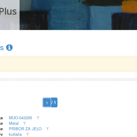
Plus
rs
/ 1
ka
MUO-043295
ke
Metal
ke
PRIBOR ZA JELO
iv
kutlača