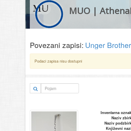
MUO | Athena
Povezani zapisi:
Unger Brothe
Podaci zapisa nisu dostupni
Inventarna ozna
Naziv zbir
Naziv podzbir
Književni naz