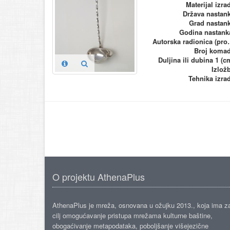
Materijal izra
Država nastan
Grad nastan
Godina nastank
Autorska ra
Broj koma
Duljina ili dubina 1 (c
Izlož
Tehnika izra
O projektu AthenaPlus
AthenaPlus je mreža, osnovana u ožujku 2013., koja ima z
cilj omogućavanje pristupa mrežama kulturne baštine,
obogaćivanje metapodataka, poboljšanje višejezične