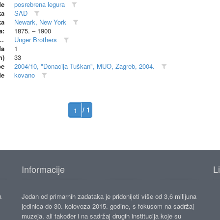
de
posrebrena legura
ka
SAD
ka
Newark, New York
a:
1875. – 1900
dionica (proizvođač)
Unger Brothers
da
1
m)
33
be
2004/10, "Donacija Tuškan", MUO, Zagreb, 2004.
de
kovano
/ 1
Informacije
L
a
Jedan od primarnih zadataka je pridonijeti više od 3,6 milijuna
jedinica do 30. kolovoza 2015. godine, s fokusom na sadržaj
muzeja, ali također i na sadržaj drugih institucija koje su