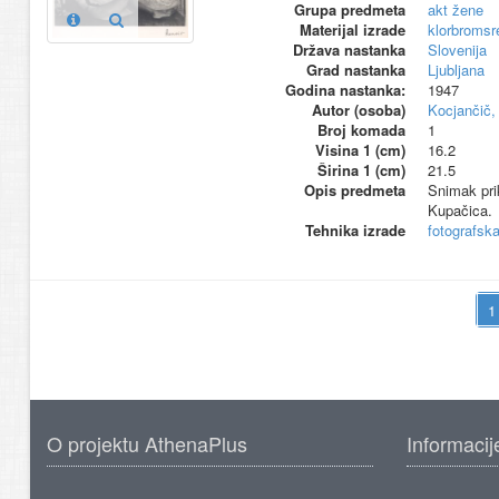
Grupa predmeta
akt žene
Materijal izrade
klorbromsre
Država nastanka
Slovenija
Grad nastanka
Ljubljana
Godina nastanka:
1947
Autor (osoba)
Kocjančič,
Broj komada
1
Visina 1 (cm)
16.2
Širina 1 (cm)
21.5
Opis predmeta
Snimak prik
Kupačica.
Tehnika izrade
fotografsk
O projektu AthenaPlus
Informacij