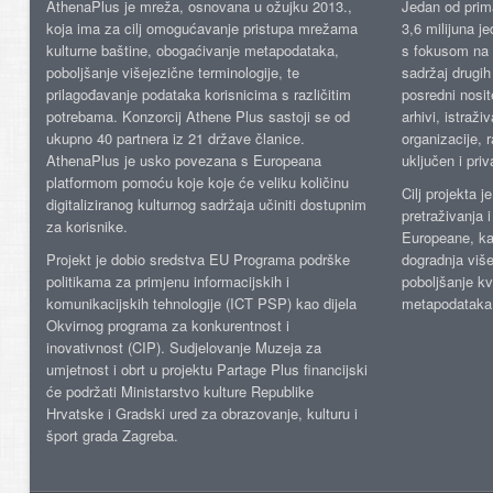
AthenaPlus je mreža, osnovana u ožujku 2013.,
Jedan od prima
koja ima za cilj omogućavanje pristupa mrežama
3,6 milijuna j
kulturne baštine, obogaćivanje metapodataka,
s fokusom na s
poboljšanje višejezične terminologije, te
sadržaj drugih 
prilagođavanje podataka korisnicima s različitim
posredni nosite
potrebama. Konzorcij Athene Plus sastoji se od
arhivi, istraži
ukupno 40 partnera iz 21 države članice.
organizacije, 
AthenaPlus je usko povezana s Europeana
uključen i priv
platformom pomoću koje koje će veliku količinu
Cilj projekta 
digitaliziranog kulturnog sadržaja učiniti dostupnim
pretraživanja 
za korisnike.
Europeane, kao
Projekt je dobio sredstva EU Programa podrške
dogradnja više
politikama za primjenu informacijskih i
poboljšanje kv
komunikacijskih tehnologije (ICT PSP) kao dijela
metapodataka
Okvirnog programa za konkurentnost i
inovativnost (CIP). Sudjelovanje Muzeja za
umjetnost i obrt u projektu Partage Plus financijski
će podržati Ministarstvo kulture Republike
Hrvatske i Gradski ured za obrazovanje, kulturu i
šport grada Zagreba.