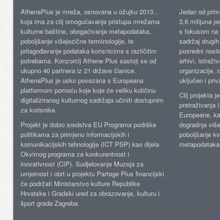
AthenaPlus je mreža, osnovana u ožujku 2013.,
Jedan od prima
koja ima za cilj omogućavanje pristupa mrežama
3,6 milijuna j
kulturne baštine, obogaćivanje metapodataka,
s fokusom na s
poboljšanje višejezične terminologije, te
sadržaj drugih 
prilagođavanje podataka korisnicima s različitim
posredni nosite
potrebama. Konzorcij Athene Plus sastoji se od
arhivi, istraži
ukupno 40 partnera iz 21 države članice.
organizacije, 
AthenaPlus je usko povezana s Europeana
uključen i priv
platformom pomoću koje koje će veliku količinu
Cilj projekta 
digitaliziranog kulturnog sadržaja učiniti dostupnim
pretraživanja 
za korisnike.
Europeane, kao
Projekt je dobio sredstva EU Programa podrške
dogradnja više
politikama za primjenu informacijskih i
poboljšanje kv
komunikacijskih tehnologije (ICT PSP) kao dijela
metapodataka
Okvirnog programa za konkurentnost i
inovativnost (CIP). Sudjelovanje Muzeja za
umjetnost i obrt u projektu Partage Plus financijski
će podržati Ministarstvo kulture Republike
Hrvatske i Gradski ured za obrazovanje, kulturu i
šport grada Zagreba.