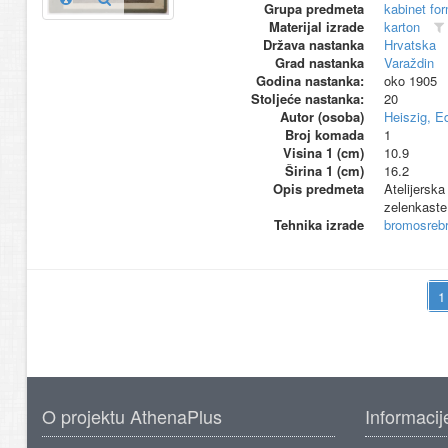
Grupa predmeta
kabinet fo
Materijal izrade
karton
Država nastanka
Hrvatska
Grad nastanka
Varaždin
Godina nastanka:
oko 1905
Stoljeće nastanka:
20
Autor (osoba)
Heiszig, E
Broj komada
1
Visina 1 (cm)
10.9
Širina 1 (cm)
16.2
Opis predmeta
Atelijerska
zelenkaste
Tehnika izrade
bromosrebr
O projektu AthenaPlus
Informacij