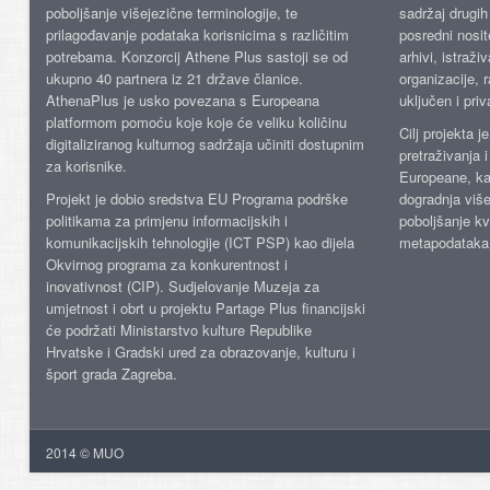
poboljšanje višejezične terminologije, te
sadržaj drugih 
prilagođavanje podataka korisnicima s različitim
posredni nosite
potrebama. Konzorcij Athene Plus sastoji se od
arhivi, istraži
ukupno 40 partnera iz 21 države članice.
organizacije, 
AthenaPlus je usko povezana s Europeana
uključen i priv
platformom pomoću koje koje će veliku količinu
Cilj projekta 
digitaliziranog kulturnog sadržaja učiniti dostupnim
pretraživanja 
za korisnike.
Europeane, kao
Projekt je dobio sredstva EU Programa podrške
dogradnja više
politikama za primjenu informacijskih i
poboljšanje kv
komunikacijskih tehnologije (ICT PSP) kao dijela
metapodataka
Okvirnog programa za konkurentnost i
inovativnost (CIP). Sudjelovanje Muzeja za
umjetnost i obrt u projektu Partage Plus financijski
će podržati Ministarstvo kulture Republike
Hrvatske i Gradski ured za obrazovanje, kulturu i
šport grada Zagreba.
2014 © MUO