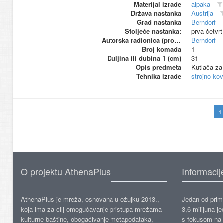
Materijal izrade
alpaka
Država nastanka
Austrija
Grad nastanka
Berndorf
Stoljeće nastanka:
prva četvrt
Autorska radionica (proizvođač)
Berndorf
Broj komada
1
Duljina ili dubina 1 (cm)
31
Opis predmeta
Kutlača za 
Tehnika izrade
strojno ko
O projektu AthenaPlus
Informacij
AthenaPlus je mreža, osnovana u ožujku 2013.,
Jedan od prima
koja ima za cilj omogućavanje pristupa mrežama
3,6 milijuna j
kulturne baštine, obogaćivanje metapodataka,
s fokusom na s