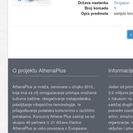
Država nastanka
Singapur
Broj komada
1
Opis predmeta
serijski br
O projektu AthenaPlus
Informacij
AthenaPlus je mreža, osnovana u ožujku 2013.,
Jedan od prima
koja ima za cilj omogućavanje pristupa mrežama
3,6 milijuna j
kulturne baštine, obogaćivanje metapodataka,
s fokusom na s
poboljšanje višejezične terminologije, te
sadržaj drugih 
prilagođavanje podataka korisnicima s različitim
posredni nosite
potrebama. Konzorcij Athene Plus sastoji se od
arhivi, istraži
ukupno 40 partnera iz 21 države članice.
organizacije, 
AthenaPlus je usko povezana s Europeana
uključen i priv