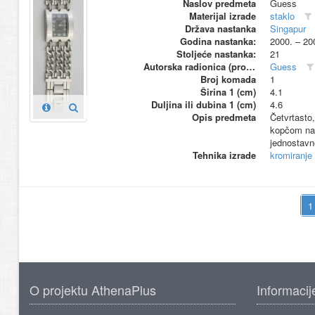
Naslov predmeta
Guess
Materijal izrade
staklo
Država nastanka
Singapur
Godina nastanka:
2000. – 20
Stoljeće nastanka:
21
Autorska radionica (proizvođač)
Guess
Broj komada
1
Širina 1 (cm)
4.1
Duljina ili dubina 1 (cm)
4.6
Opis predmeta
Četvrtasto
kopčom na k
jednostavn
Tehnika izrade
kromiranje
O projektu AthenaPlus
Informacij