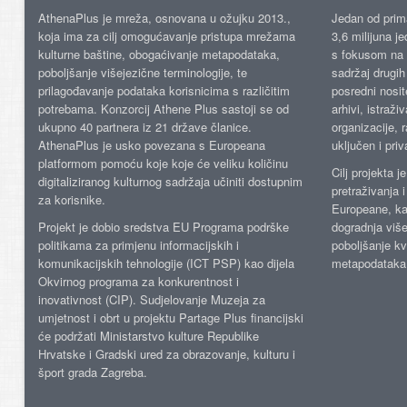
AthenaPlus je mreža, osnovana u ožujku 2013.,
Jedan od prima
koja ima za cilj omogućavanje pristupa mrežama
3,6 milijuna j
kulturne baštine, obogaćivanje metapodataka,
s fokusom na s
poboljšanje višejezične terminologije, te
sadržaj drugih 
prilagođavanje podataka korisnicima s različitim
posredni nosite
potrebama. Konzorcij Athene Plus sastoji se od
arhivi, istraži
ukupno 40 partnera iz 21 države članice.
organizacije, 
AthenaPlus je usko povezana s Europeana
uključen i priv
platformom pomoću koje koje će veliku količinu
Cilj projekta 
digitaliziranog kulturnog sadržaja učiniti dostupnim
pretraživanja 
za korisnike.
Europeane, kao
Projekt je dobio sredstva EU Programa podrške
dogradnja više
politikama za primjenu informacijskih i
poboljšanje kv
komunikacijskih tehnologije (ICT PSP) kao dijela
metapodataka
Okvirnog programa za konkurentnost i
inovativnost (CIP). Sudjelovanje Muzeja za
umjetnost i obrt u projektu Partage Plus financijski
će podržati Ministarstvo kulture Republike
Hrvatske i Gradski ured za obrazovanje, kulturu i
šport grada Zagreba.