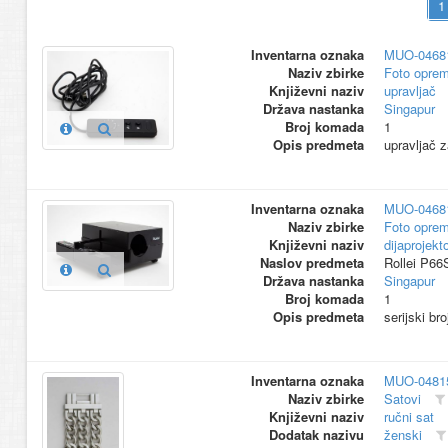
Inventarna oznaka
MUO-0468
Naziv zbirke
Foto opre
Književni naziv
upravljač
Država nastanka
Singapur
Broj komada
1
Opis predmeta
upravljač 
Inventarna oznaka
MUO-0468
Naziv zbirke
Foto opre
Književni naziv
dijaprojekt
Naslov predmeta
Rollei P66
Država nastanka
Singapur
Broj komada
1
Opis predmeta
serijski br
Inventarna oznaka
MUO-0481
Naziv zbirke
Satovi
Književni naziv
ručni sat
Dodatak nazivu
ženski