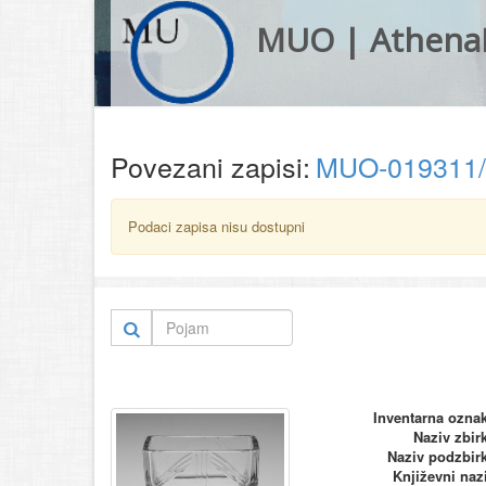
MUO | Athena
Povezani zapisi:
MUO-019311
Podaci zapisa nisu dostupni
Inventarna ozna
Naziv zbir
Naziv podzbir
Književni naz