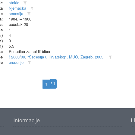
de
staklo
ka
Njemačka
je
secesija
a:
1904. – 1906
a:
početak 20
da
1
m)
4
m)
3
m)
5.5
ta
Posudica za sol ili biber
be
! 2003/09, "Secesija u Hrvatskoj", MUO, Zagreb, 2003.
de
brušenje
/ 1
Informacije
L