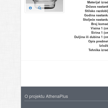
Materijal izra
Država nastan
Stilsko razdobl
Godina nastank
Stoljeće nastank
Broj koma
Visina 1 (c
Širina 1 (c
Duljina ili dubina 1 (c
Opis predme
Izlož
Tehnika izra
O projektu AthenaPlus