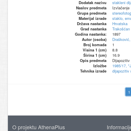
Dodatak nazivu
stakleni dij
Naslov predmeta
Izvlačenje
Grupa predmeta
stereofotog
Materijal izrade
staklo, emu
Država nastanka
Hrvatska
Grad nastanka
Trakošćan
Godina nastanka:
1897
Autor (osoba)
Drašković, 
Broj komada
1
Visina 1 (cm)
8.8
Širina 1 (cm)
16.9
Opis predmeta
Dijapozitiv
Izložbe
1985/17, "J
Tehnika izrade
dijapozitiv
O projektu AthenaPlus
Informacij