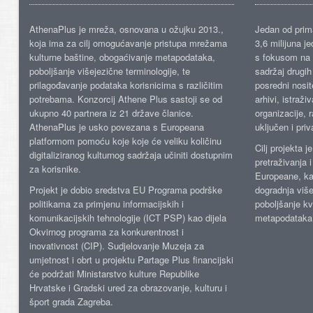
AthenaPlus je mreža, osnovana u ožujku 2013.,
Jedan od prima
koja ima za cilj omogućavanje pristupa mrežama
3,6 milijuna j
kulturne baštine, obogaćivanje metapodataka,
s fokusom na s
poboljšanje višejezične terminologije, te
sadržaj drugih 
prilagođavanje podataka korisnicima s različitim
posredni nosite
potrebama. Konzorcij Athene Plus sastoji se od
arhivi, istraži
ukupno 40 partnera iz 21 države članice.
organizacije, 
AthenaPlus je usko povezana s Europeana
uključen i priv
platformom pomoću koje koje će veliku količinu
Cilj projekta 
digitaliziranog kulturnog sadržaja učiniti dostupnim
pretraživanja 
za korisnike.
Europeane, kao
Projekt je dobio sredstva EU Programa podrške
dogradnja više
politikama za primjenu informacijskih i
poboljšanje kv
komunikacijskih tehnologije (ICT PSP) kao dijela
metapodataka
Okvirnog programa za konkurentnost i
inovativnost (CIP). Sudjelovanje Muzeja za
umjetnost i obrt u projektu Partage Plus financijski
će podržati Ministarstvo kulture Republike
Hrvatske i Gradski ured za obrazovanje, kulturu i
šport grada Zagreba.