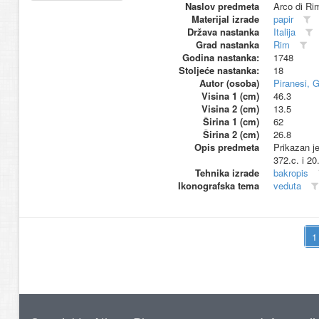
Naslov predmeta
Arco di Ri
Materijal izrade
papir
Država nastanka
Italija
Grad nastanka
Rim
Godina nastanka:
1748
Stoljeće nastanka:
18
Autor (osoba)
Piranesi, G
Visina 1 (cm)
46.3
Visina 2 (cm)
13.5
Širina 1 (cm)
62
Širina 2 (cm)
26.8
Opis predmeta
Prikazan j
372.c. i 20
Tehnika izrade
bakropis
Ikonografska tema
veduta