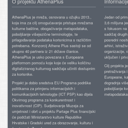
O projektu AthenaPlus
Informacij
AthenaPlus je mreža, osnovana u ožujku 2013.,
Jedan od prima
koja ima za cilj omogućavanje pristupa mrežama
3,6 milijuna j
kulturne baštine, obogaćivanje metapodataka,
s fokusom na s
poboljšanje višejezične terminologije, te
sadržaj drugih 
prilagođavanje podataka korisnicima s različitim
posredni nosite
potrebama. Konzorcij Athene Plus sastoji se od
arhivi, istraži
ukupno 40 partnera iz 21 države članice.
organizacije, 
AthenaPlus je usko povezana s Europeana
uključen i priv
platformom pomoću koje koje će veliku količinu
Cilj projekta 
digitaliziranog kulturnog sadržaja učiniti dostupnim
pretraživanja 
za korisnike.
Europeane, kao
Projekt je dobio sredstva EU Programa podrške
dogradnja više
politikama za primjenu informacijskih i
poboljšanje kv
komunikacijskih tehnologije (ICT PSP) kao dijela
metapodataka
Okvirnog programa za konkurentnost i
inovativnost (CIP). Sudjelovanje Muzeja za
umjetnost i obrt u projektu Partage Plus financijski
će podržati Ministarstvo kulture Republike
Hrvatske i Gradski ured za obrazovanje, kulturu i