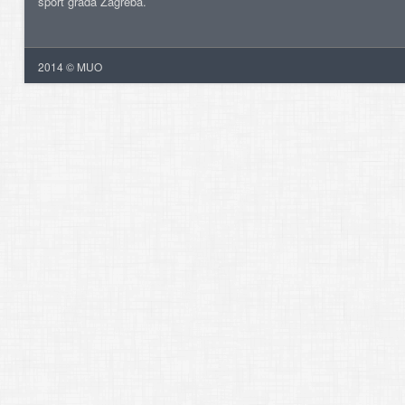
šport grada Zagreba.
2014 © MUO