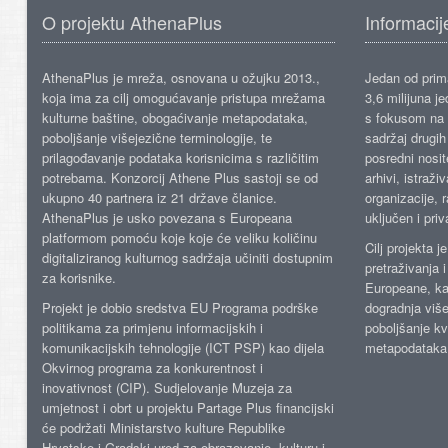
O projektu AthenaPlus
Informacij
AthenaPlus je mreža, osnovana u ožujku 2013.,
Jedan od prima
koja ima za cilj omogućavanje pristupa mrežama
3,6 milijuna j
kulturne baštine, obogaćivanje metapodataka,
s fokusom na s
poboljšanje višejezične terminologije, te
sadržaj drugih 
prilagođavanje podataka korisnicima s različitim
posredni nosite
potrebama. Konzorcij Athene Plus sastoji se od
arhivi, istraži
ukupno 40 partnera iz 21 države članice.
organizacije, 
AthenaPlus je usko povezana s Europeana
uključen i priv
platformom pomoću koje koje će veliku količinu
Cilj projekta 
digitaliziranog kulturnog sadržaja učiniti dostupnim
pretraživanja 
za korisnike.
Europeane, kao
Projekt je dobio sredstva EU Programa podrške
dogradnja više
politikama za primjenu informacijskih i
poboljšanje kv
komunikacijskih tehnologije (ICT PSP) kao dijela
metapodataka
Okvirnog programa za konkurentnost i
inovativnost (CIP). Sudjelovanje Muzeja za
umjetnost i obrt u projektu Partage Plus financijski
će podržati Ministarstvo kulture Republike
Hrvatske i Gradski ured za obrazovanje, kulturu i