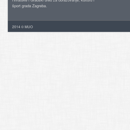
šport grada Zagreba.
2014 © MUO