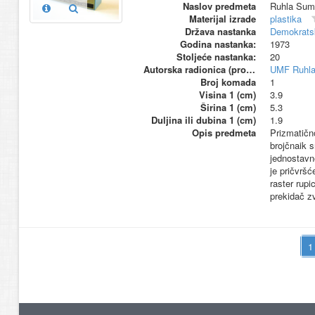
Naslov predmeta
Ruhla Sum
Materijal izrade
plastika
Država nastanka
Demokrats
Godina nastanka:
1973
Stoljeće nastanka:
20
Autorska radionica (proizvođač)
UMF Ruhl
Broj komada
1
Visina 1 (cm)
3.9
Širina 1 (cm)
5.3
Duljina ili dubina 1 (cm)
1.9
Opis predmeta
Prizmatično
brojčnaik 
jednostavne
je pričvršć
raster rupi
prekidač z