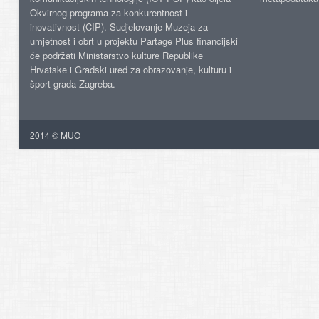
Okvirnog programa za konkurentnost i
inovativnost (CIP). Sudjelovanje Muzeja za
umjetnost i obrt u projektu Partage Plus financijski
će podržati Ministarstvo kulture Republike
Hrvatske i Gradski ured za obrazovanje, kulturu i
šport grada Zagreba.
2014 © MUO