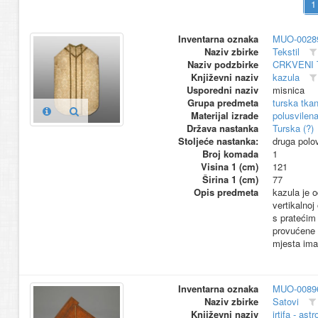
Inventarna oznaka
MUO-0028
Naziv zbirke
Tekstil
Naziv podzbirke
CRKVENI 
Književni naziv
kazula
Usporedni naziv
misnica
Grupa predmeta
turska tka
Materijal izrade
polusvilena
Država nastanka
Turska (?)
Stoljeće nastanka:
druga polo
Broj komada
1
Visina 1 (cm)
121
Širina 1 (cm)
77
Opis predmeta
kazula je 
vertikalnoj
s pratećim
provućene 
mjesta ima
Inventarna oznaka
MUO-0089
Naziv zbirke
Satovi
Književni naziv
irtifa - ast