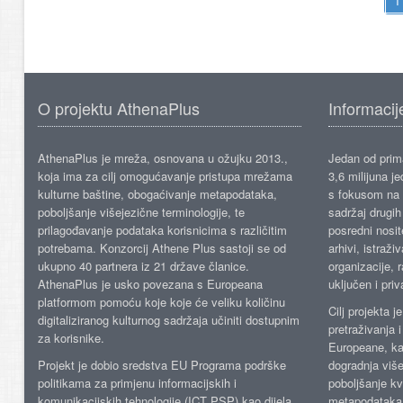
O projektu AthenaPlus
Informacij
AthenaPlus je mreža, osnovana u ožujku 2013.,
Jedan od prima
koja ima za cilj omogućavanje pristupa mrežama
3,6 milijuna j
kulturne baštine, obogaćivanje metapodataka,
s fokusom na s
poboljšanje višejezične terminologije, te
sadržaj drugih 
prilagođavanje podataka korisnicima s različitim
posredni nosite
potrebama. Konzorcij Athene Plus sastoji se od
arhivi, istraži
ukupno 40 partnera iz 21 države članice.
organizacije, 
AthenaPlus je usko povezana s Europeana
uključen i priv
platformom pomoću koje koje će veliku količinu
Cilj projekta 
digitaliziranog kulturnog sadržaja učiniti dostupnim
pretraživanja 
za korisnike.
Europeane, kao
Projekt je dobio sredstva EU Programa podrške
dogradnja više
politikama za primjenu informacijskih i
poboljšanje kv
komunikacijskih tehnologije (ICT PSP) kao dijela
metapodataka