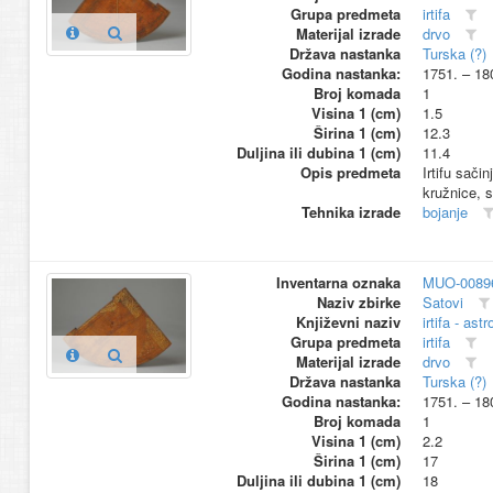
Grupa predmeta
irtifa
Materijal izrade
drvo
Država nastanka
Turska (?)
Godina nastanka:
1751. – 18
Broj komada
1
Visina 1 (cm)
1.5
Širina 1 (cm)
12.3
Duljina ili dubina 1 (cm)
11.4
Opis predmeta
Irtifu sači
kružnice, s
Tehnika izrade
bojanje
Inventarna oznaka
MUO-0089
Naziv zbirke
Satovi
Književni naziv
irtifa - ast
Grupa predmeta
irtifa
Materijal izrade
drvo
Država nastanka
Turska (?)
Godina nastanka:
1751. – 18
Broj komada
1
Visina 1 (cm)
2.2
Širina 1 (cm)
17
Duljina ili dubina 1 (cm)
18