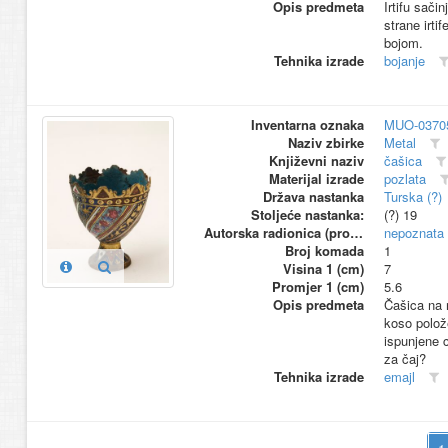
Opis predmeta
Irtifu sači
strane irti
bojom.
Tehnika izrade
bojanje
Inventarna oznaka
MUO-0370
Naziv zbirke
Metal
Književni naziv
čašica
Materijal izrade
pozlata
Država nastanka
Turska (?)
Stoljeće nastanka:
(?) 19
Autorska radionica (proizvođač)
nepoznata
Broj komada
1
Visina 1 (cm)
7
Promjer 1 (cm)
5.6
Opis predmeta
Čašica na 
koso polož
ispunjene c
za čaj?
Tehnika izrade
emajl