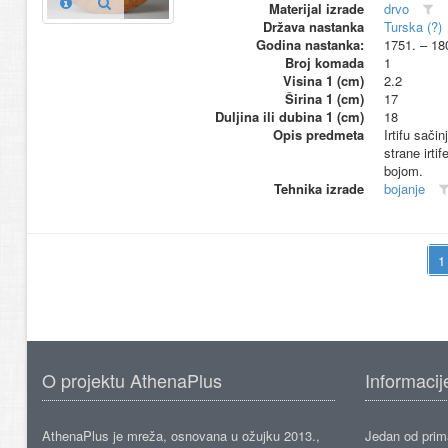
Materijal izrade
drvo
Država nastanka
Turska (?)
Godina nastanka:
1751. – 18
Broj komada
1
Visina 1 (cm)
2.2
Širina 1 (cm)
17
Duljina ili dubina 1 (cm)
18
Opis predmeta
Irtifu sači
strane irti
bojom.
Tehnika izrade
bojanje
O projektu AthenaPlus
Informacij
AthenaPlus je mreža, osnovana u ožujku 2013.,
Jedan od prima