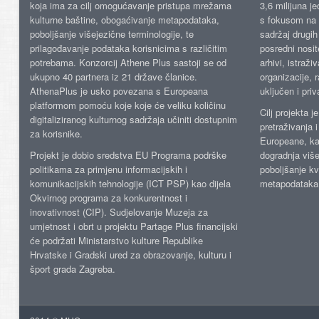
koja ima za cilj omogućavanje pristupa mrežama
3,6 milijuna j
kulturne baštine, obogaćivanje metapodataka,
s fokusom na s
poboljšanje višejezične terminologije, te
sadržaj drugih 
prilagođavanje podataka korisnicima s različitim
posredni nosite
potrebama. Konzorcij Athene Plus sastoji se od
arhivi, istraži
ukupno 40 partnera iz 21 države članice.
organizacije, 
AthenaPlus je usko povezana s Europeana
uključen i priv
platformom pomoću koje koje će veliku količinu
Cilj projekta 
digitaliziranog kulturnog sadržaja učiniti dostupnim
pretraživanja 
za korisnike.
Europeane, kao
Projekt je dobio sredstva EU Programa podrške
dogradnja više
politikama za primjenu informacijskih i
poboljšanje kv
komunikacijskih tehnologije (ICT PSP) kao dijela
metapodataka
Okvirnog programa za konkurentnost i
inovativnost (CIP). Sudjelovanje Muzeja za
umjetnost i obrt u projektu Partage Plus financijski
će podržati Ministarstvo kulture Republike
Hrvatske i Gradski ured za obrazovanje, kulturu i
šport grada Zagreba.