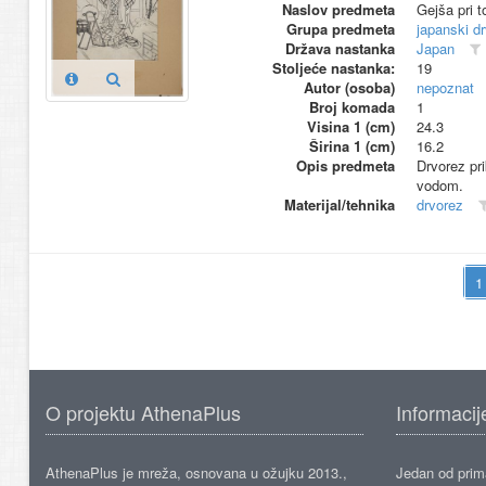
Naslov predmeta
Gejša pri to
Grupa predmeta
japanski d
Država nastanka
Japan
Stoljeće nastanka:
19
Autor (osoba)
nepoznat
Broj komada
1
Visina 1 (cm)
24.3
Širina 1 (cm)
16.2
Opis predmeta
Drvorez pri
vodom.
Materijal/tehnika
drvorez
O projektu AthenaPlus
Informacij
AthenaPlus je mreža, osnovana u ožujku 2013.,
Jedan od prima