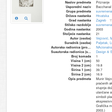
Naslov predmeta
Priznanje
Usporedni naziv
Bacchanal
Grupa predmeta
suvremena
Država nastanka
Hrvatska
Grad nastanka
Zagreb
Stilsko razdoblje
suvremena
Godina nastanka:
2003
Stoljeće nastanka:
21
Autor (osoba)
Vejzović, 
Suradnik (osoba)
Paljetak, 
Autorska radionica (proizvođač)
NAcionalna
Suautorska radionica (suproizvođač)
Design & S
Broj komada
1
Visina 1 (cm)
50
Visina 2 (cm)
19.8
Širina 1 (cm)
39.7
Širina 2 (cm)
16.9
Opis predmeta
Munir Vejzo
praćenih a
stupnja dož
ulančane a
simboli pla
ekspresivn
Grafička m
2003.)