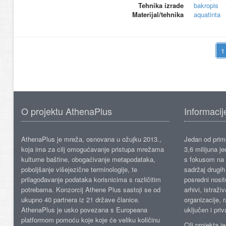
Tehnika izrade
bakropis
Materijal/tehnika
aquatinta
O projektu AthenaPlus
Informacij
AthenaPlus je mreža, osnovana u ožujku 2013.,
Jedan od prima
koja ima za cilj omogućavanje pristupa mrežama
3,6 milijuna j
kulturne baštine, obogaćivanje metapodataka,
s fokusom na s
poboljšanje višejezične terminologije, te
sadržaj drugih 
prilagođavanje podataka korisnicima s različitim
posredni nosite
potrebama. Konzorcij Athene Plus sastoji se od
arhivi, istraži
ukupno 40 partnera iz 21 države članice.
organizacije, 
AthenaPlus je usko povezana s Europeana
uključen i priv
platformom pomoću koje koje će veliku količinu
Cilj projekta 