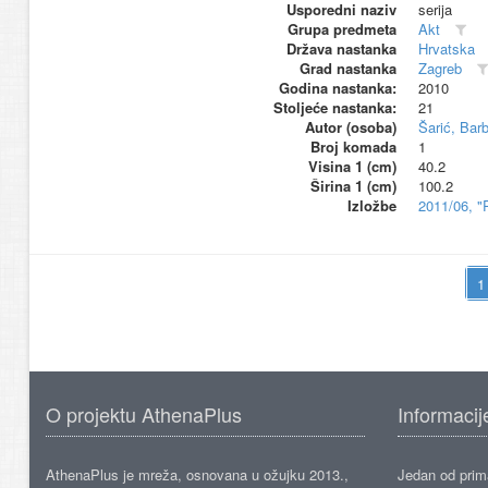
Usporedni naziv
serija
Grupa predmeta
Akt
Država nastanka
Hrvatska
Grad nastanka
Zagreb
Godina nastanka:
2010
Stoljeće nastanka:
21
Autor (osoba)
Šarić, Bar
Broj komada
1
Visina 1 (cm)
40.2
Širina 1 (cm)
100.2
Izložbe
2011/06, "
O projektu AthenaPlus
Informacij
AthenaPlus je mreža, osnovana u ožujku 2013.,
Jedan od prima