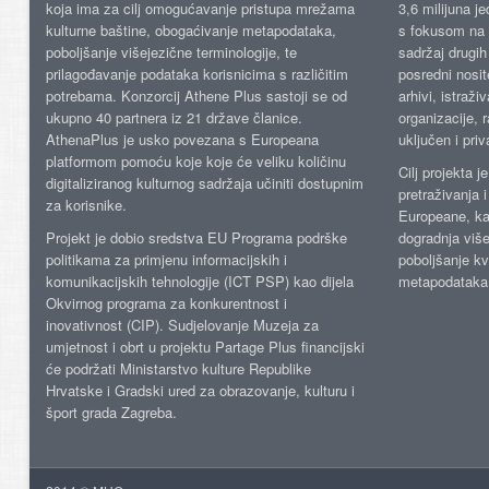
koja ima za cilj omogućavanje pristupa mrežama
3,6 milijuna j
kulturne baštine, obogaćivanje metapodataka,
s fokusom na s
poboljšanje višejezične terminologije, te
sadržaj drugih 
prilagođavanje podataka korisnicima s različitim
posredni nosite
potrebama. Konzorcij Athene Plus sastoji se od
arhivi, istraži
ukupno 40 partnera iz 21 države članice.
organizacije, 
AthenaPlus je usko povezana s Europeana
uključen i priv
platformom pomoću koje koje će veliku količinu
Cilj projekta 
digitaliziranog kulturnog sadržaja učiniti dostupnim
pretraživanja 
za korisnike.
Europeane, kao
Projekt je dobio sredstva EU Programa podrške
dogradnja više
politikama za primjenu informacijskih i
poboljšanje kv
komunikacijskih tehnologije (ICT PSP) kao dijela
metapodataka
Okvirnog programa za konkurentnost i
inovativnost (CIP). Sudjelovanje Muzeja za
umjetnost i obrt u projektu Partage Plus financijski
će podržati Ministarstvo kulture Republike
Hrvatske i Gradski ured za obrazovanje, kulturu i
šport grada Zagreba.