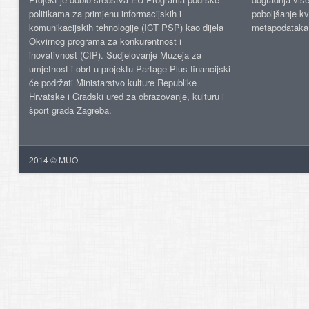
politikama za primjenu informacijskih i
poboljšanje kv
komunikacijskih tehnologije (ICT PSP) kao dijela
metapodataka
Okvirnog programa za konkurentnost i
inovativnost (CIP). Sudjelovanje Muzeja za
umjetnost i obrt u projektu Partage Plus financijski
će podržati Ministarstvo kulture Republike
Hrvatske i Gradski ured za obrazovanje, kulturu i
šport grada Zagreba.
2014 © MUO