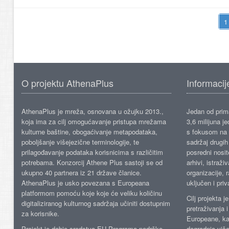
O projektu AthenaPlus
Informacij
AthenaPlus je mreža, osnovana u ožujku 2013.,
Jedan od prima
koja ima za cilj omogućavanje pristupa mrežama
3,6 milijuna j
kulturne baštine, obogaćivanje metapodataka,
s fokusom na s
poboljšanje višejezične terminologije, te
sadržaj drugih 
prilagođavanje podataka korisnicima s različitim
posredni nosite
potrebama. Konzorcij Athene Plus sastoji se od
arhivi, istraži
ukupno 40 partnera iz 21 države članice.
organizacije, 
AthenaPlus je usko povezana s Europeana
uključen i priv
platformom pomoću koje koje će veliku količinu
Cilj projekta 
digitaliziranog kulturnog sadržaja učiniti dostupnim
pretraživanja 
za korisnike.
Europeane, kao
Projekt je dobio sredstva EU Programa podrške
dogradnja više