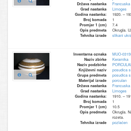
Država nastanka
Francuska
Grad nastanka
Limoges
Godina nastanka:
1920. – 19
Broj komada
1
Promjer 1 (cm)
7.4
Opis predmeta
Okrugla. U
Tehnika izrade
slikani ukr
Inventarna oznaka
MUO-0315
Naziv zbirke
Keramika
Naziv podzbirke
PORCULA
Književni naziv
posudica 
Grupa predmeta
posudica 
Materijal izrade
porculan
Država nastanka
Francuska
Grad nastanka
Limoges
Godina nastanka:
1910. – 19
Broj komada
1
Promjer 1 (cm)
10.5
Opis predmeta
Okrugla. N
rozeta.
Tehnika izrade
pozlaćen