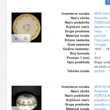
Inventarna oznaka
MUO-0431
Naziv zbirke
Keramika
Naziv podzbirke
PORCULA
Književni naziv
desertni ta
Grupa predmeta
tanjur
Materijal izrade
porculan
Država nastanka
Francuska
Grad nastanka
Limoges
Godina nastanka:
1915. – 19
Broj komada
1
Promjer 1 (cm)
20.5
Opis predmeta
Blago uzdig
od sitnih c
Tehnika izrade
pozlata
Inventarna oznaka
MUO-0315
Naziv zbirke
Keramika
Naziv podzbirke
PORCULA
Književni naziv
posudica 
Grupa predmeta
posudica 
Materijal izrade
porculan