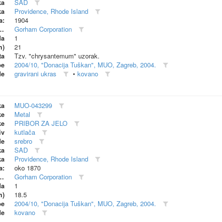
ka
SAD
ka
Providence, Rhode Island
a:
1904
dionica (proizvođač)
Gorham Corporation
da
1
m)
21
ta
Tzv. "chrysantemum" uzorak.
be
2004/10, "Donacija Tuškan", MUO, Zagreb, 2004.
de
gravirani ukras
•
kovano
ka
MUO-043299
ke
Metal
ke
PRIBOR ZA JELO
iv
kutlača
de
srebro
ka
SAD
ka
Providence, Rhode Island
a:
oko 1870
dionica (proizvođač)
Gorham Corporation
da
1
m)
18.5
be
2004/10, "Donacija Tuškan", MUO, Zagreb, 2004.
de
kovano