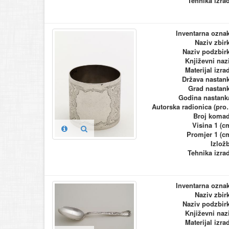
Tehnika izra
Inventarna ozna
Naziv zbir
Naziv podzbir
Književni naz
Materijal izra
Država nastan
Grad nastan
Godina nastank
Autorska ra
Broj koma
Visina 1 (c
Promjer 1 (c
Izlož
Tehnika izra
Inventarna ozna
Naziv zbir
Naziv podzbir
Književni naz
Materijal izra