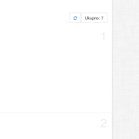
Ukupno: 7
1
2