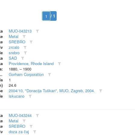
/ 1
ka
MUO-043213
ke
Metal
ke
SREBRO
iv
zrcalo
de
srebro
ka
SAD
ka
Providence, Rhode Island
a:
1880. – 1900
dionica (proizvođač)
Gorham Corporation
da
1
m)
24.6
be
2004/10, "Donacija Tuškan", MUO, Zagreb, 2004.
de
iskucano
ka
MUO-043244
ke
Metal
ke
SREBRO
iv
doza za čaj