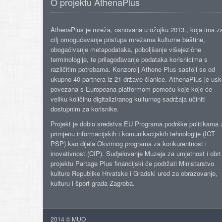
O projektu AthenaPlus
AthenaPlus je mreža, osnovana u ožujku 2013., koja ima z
cilj omogućavanje pristupa mrežama kulturne baštine,
obogaćivanje metapodataka, poboljšanje višejezične
terminologije, te prilagođavanje podataka korisnicima s
različitim potrebama. Konzorcij Athene Plus sastoji se od
ukupno 40 partnera iz 21 države članice. AthenaPlus je us
povezana s Europeana platformom pomoću koje koje će
veliku količinu digitaliziranog kulturnog sadržaja učiniti
dostupnim za korisnike.
Projekt je dobio sredstva EU Programa podrške politikama 
primjenu informacijskih i komunikacijskih tehnologije (ICT
PSP) kao dijela Okvirnog programa za konkurentnost i
inovativnost (CIP). Sudjelovanje Muzeja za umjetnost i obrt
projektu Partage Plus financijski će podržati Ministarstvo
kulture Republike Hrvatske i Gradski ured za obrazovanje,
kulturu i šport grada Zagreba.
2014 © MUO