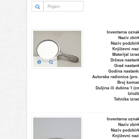
Inventarna ozna
Naziv zbir
Naziv podzbir
Književni naz
Materijal izra
Država nastan
Grad nastan
Godina nastank
Autorska ra
Broj koma
Duljina ili dubina 1 (c
Izlož
Tehnika izra
Inventarna ozna
Naziv zbir
Naziv podzbir
Književni naz