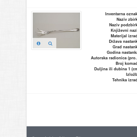
Inventarna ozna
Naziv zbir
Naziv podzbir
Književni naz
Materijal izra
Država nastan
Grad nastan
Godina nastank
Autorska ra
Broj koma
Duljina ili dubina 1 (c
Izlož
Tehnika izra