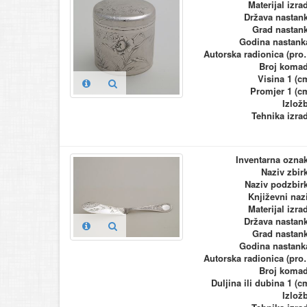
Materijal izra
Država nastan
Grad nastan
Godina nastank
Autorska ra
Broj koma
Visina 1 (c
Promjer 1 (c
Izlož
Tehnika izra
Inventarna ozna
Naziv zbir
Naziv podzbir
Književni naz
Materijal izra
Država nastan
Grad nastan
Godina nastank
Autorska ra
Broj koma
Duljina ili dubina 1 (c
Izlož