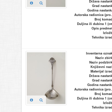
Država nastan
Grad nastan
Godina nastank
Autorska ra
Broj koma
Duljina ili dubina 1 (c
Opis predme
Izlož
Tehnika izra
Inventarna ozna
Naziv zbir
Naziv podzbir
Književni naz
Materijal izra
Država nastan
Grad nastan
Godina nastank
Autorska ra
Broj koma
Duljina ili dubina 1 (c
Izlož
Tehnika izra