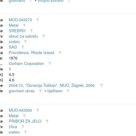
de
gravirano
•
strojno kovano
ka
MUO-043273
ke
Metal
ke
SREBRO
iv
obruč za salvetu
de
srebro
ka
SAD
ka
Providence, Rhode Island
a:
1876
dionica (proizvođač)
Gorham Corporation
da
1
m)
4.5
m)
4.6
be
2004/10, "Donacija Tuškan", MUO, Zagreb, 2004.
de
gravirani ukras
•
tiješteno
ka
MUO-043504
ke
Metal
ke
PRIBOR ZA JELO
iv
žlica
de
srebro