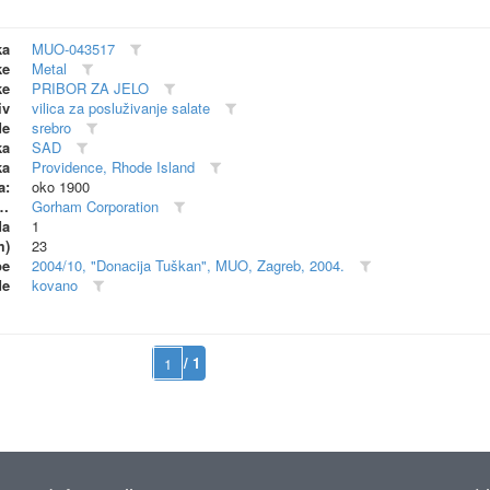
ka
MUO-043517
ke
Metal
ke
PRIBOR ZA JELO
iv
vilica za posluživanje salate
de
srebro
ka
SAD
ka
Providence, Rhode Island
a:
oko 1900
dionica (proizvođač)
Gorham Corporation
da
1
m)
23
be
2004/10, "Donacija Tuškan", MUO, Zagreb, 2004.
de
kovano
/ 1