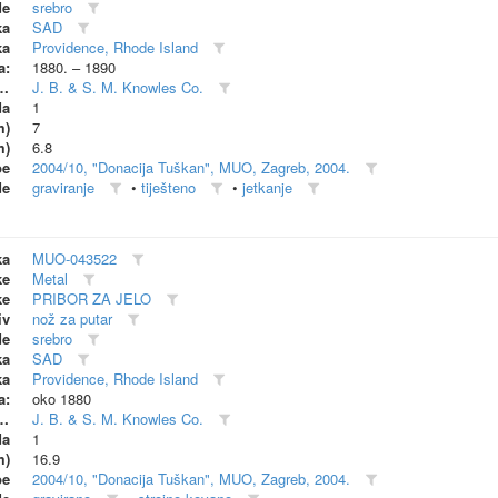
de
srebro
ka
SAD
ka
Providence, Rhode Island
a:
1880. – 1890
dionica (proizvođač)
J. B. & S. M. Knowles Co.
da
1
m)
7
m)
6.8
be
2004/10, "Donacija Tuškan", MUO, Zagreb, 2004.
de
graviranje
•
tiješteno
•
jetkanje
ka
MUO-043522
ke
Metal
ke
PRIBOR ZA JELO
iv
nož za putar
de
srebro
ka
SAD
ka
Providence, Rhode Island
a:
oko 1880
dionica (proizvođač)
J. B. & S. M. Knowles Co.
da
1
m)
16.9
be
2004/10, "Donacija Tuškan", MUO, Zagreb, 2004.