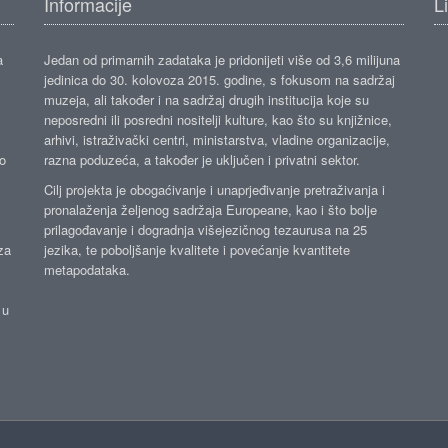
Informacije
L
a
Jedan od primarnih zadataka je pridonijeti više od 3,6 milijuna
jedinica do 30. kolovoza 2015. godine, s fokusom na sadržaj
muzeja, ali također i na sadržaj drugih institucija koje su
neposredni ili posredni nositelji kulture, kao što su knjižnice,
arhivi, istraživački centri, ministarstva, vladine organizacije,
ko
razna poduzeća, a također je uključen i privatni sektor.
Cilj projekta je obogaćivanje i unaprjeđivanje pretraživanja i
pronalaženja željenog sadržaja Europeane, kao i što bolje
prilagođavanje i dogradnja višejezičnog tezaurusa na 25
za
jezika, te poboljšanje kvalitete i povećanje kvantitete
metapodataka.
 u