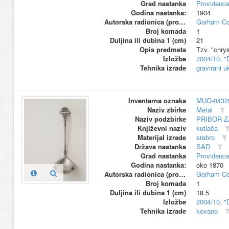
Grad nastanka
Providence
Godina nastanka:
1904
Autorska radionica (proizvođač)
Gorham Co
Broj komada
1
Duljina ili dubina 1 (cm)
21
Opis predmeta
Tzv. "chry
Izložbe
2004/10, "
Tehnika izrade
gravirani u
Inventarna oznaka
MUO-0432
Naziv zbirke
Metal
Naziv podzbirke
PRIBOR Z
Književni naziv
kutlača
Materijal izrade
srebro
Država nastanka
SAD
Grad nastanka
Providence
Godina nastanka:
oko 1870
Autorska radionica (proizvođač)
Gorham Co
Broj komada
1
Duljina ili dubina 1 (cm)
18.5
Izložbe
2004/10, "
Tehnika izrade
kovano