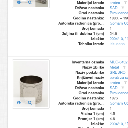
Materijal izrade
srebro
Država nastanka
SAD
Grad nastanka
Providence
Godina nastanka:
1880. – 19
Autorska radionica (proizvođač)
Gorham Co
Broj komada
1
Duljina ili dubina 1 (cm)
24.6
Izložbe
2004/10, "
Tehnika izrade
iskucano
Inventarna oznaka
MUO-0432
Naziv zbirke
Metal
Naziv podzbirke
SREBRO
Književni naziv
obruč za s
Materijal izrade
srebro
Država nastanka
SAD
Grad nastanka
Providence
Godina nastanka:
1876
Autorska radionica (proizvođač)
Gorham Co
Broj komada
1
Visina 1 (cm)
4.5
Promjer 1 (cm)
4.6
Izložbe
2004/10, "