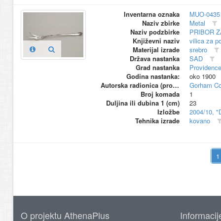
Inventarna oznaka
MUO-0435
Naziv zbirke
Metal
Naziv podzbirke
PRIBOR Z
Književni naziv
vilica za p
Materijal izrade
srebro
Država nastanka
SAD
Grad nastanka
Providence
Godina nastanka:
oko 1900
Autorska radionica (proizvođač)
Gorham Co
Broj komada
1
Duljina ili dubina 1 (cm)
23
Izložbe
2004/10, "
Tehnika izrade
kovano
O projektu AthenaPlus
Informacij