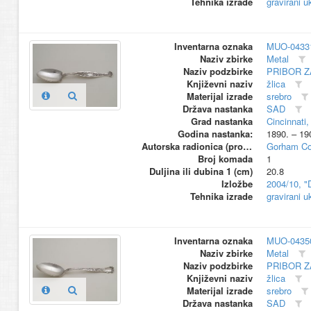
Tehnika izrade
gravirani u
Inventarna oznaka
MUO-0433
Naziv zbirke
Metal
Naziv podzbirke
PRIBOR Z
Književni naziv
žlica
Materijal izrade
srebro
Država nastanka
SAD
Grad nastanka
Cincinnati
Godina nastanka:
1890. – 19
Autorska radionica (proizvođač)
Gorham Co
Broj komada
1
Duljina ili dubina 1 (cm)
20.8
Izložbe
2004/10, "
Tehnika izrade
gravirani u
Inventarna oznaka
MUO-0435
Naziv zbirke
Metal
Naziv podzbirke
PRIBOR Z
Književni naziv
žlica
Materijal izrade
srebro
Država nastanka
SAD