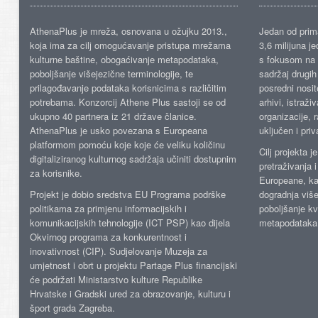
AthenaPlus je mreža, osnovana u ožujku 2013.,
Jedan od prima
koja ima za cilj omogućavanje pristupa mrežama
3,6 milijuna j
kulturne baštine, obogaćivanje metapodataka,
s fokusom na s
poboljšanje višejezične terminologije, te
sadržaj drugih 
prilagođavanje podataka korisnicima s različitim
posredni nosite
potrebama. Konzorcij Athene Plus sastoji se od
arhivi, istraži
ukupno 40 partnera iz 21 države članice.
organizacije, 
AthenaPlus je usko povezana s Europeana
uključen i priv
platformom pomoću koje koje će veliku količinu
Cilj projekta 
digitaliziranog kulturnog sadržaja učiniti dostupnim
pretraživanja 
za korisnike.
Europeane, kao
Projekt je dobio sredstva EU Programa podrške
dogradnja više
politikama za primjenu informacijskih i
poboljšanje kv
komunikacijskih tehnologije (ICT PSP) kao dijela
metapodataka
Okvirnog programa za konkurentnost i
inovativnost (CIP). Sudjelovanje Muzeja za
umjetnost i obrt u projektu Partage Plus financijski
će podržati Ministarstvo kulture Republike
Hrvatske i Gradski ured za obrazovanje, kulturu i
šport grada Zagreba.