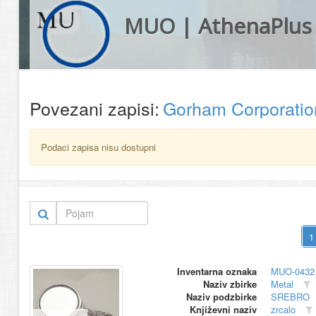
MUO | AthenaPlus
Povezani zapisi:
Gorham Corporati
Podaci zapisa nisu dostupni
Inventarna oznaka
MUO-0432
Naziv zbirke
Metal
Naziv podzbirke
SREBRO
Književni naziv
zrcalo