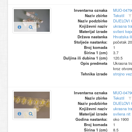
Inventarna oznaka
MUO-0479
Naziv zbirke
Tekstil
Naziv podzbirke
DIJELOVI
Književni naziv
ukrasna tr
Materijal izrade
svileni kep
Država nastanka
Hrvatska il
Stoljeće nastanka:
početak 20
Broj komada
1
Širina 1 (cm)
3.7
Duljina ili dubina 1 (cm)
120.5
Opis predmeta
Ukrasna tr
kroz otvore
Tehnika izrade
strojno vez
Inventarna oznaka
MUO-0479
Naziv zbirke
Tekstil
Naziv podzbirke
DIJELOVI
Književni naziv
ukrasna tr
Materijal izrade
svilena nit
Godina nastanka:
oko 1900
Broj komada
1
Širina 1 (cm)
8.5