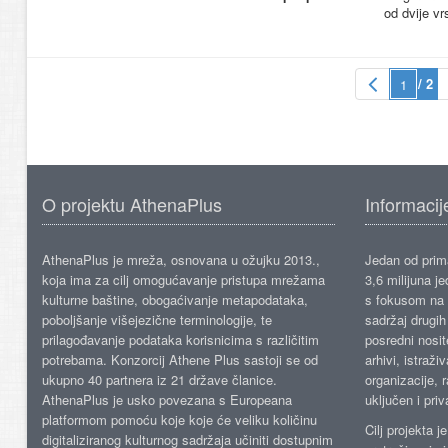
od dvije vr
/ 2
O projektu AthenaPlus
Informacij
AthenaPlus je mreža, osnovana u ožujku 2013.,
Jedan od prima
koja ima za cilj omogućavanje pristupa mrežama
3,6 milijuna j
kulturne baštine, obogaćivanje metapodataka,
s fokusom na s
poboljšanje višejezične terminologije, te
sadržaj drugih 
prilagođavanje podataka korisnicima s različitim
posredni nosite
potrebama. Konzorcij Athene Plus sastoji se od
arhivi, istraži
ukupno 40 partnera iz 21 države članice.
organizacije, 
AthenaPlus je usko povezana s Europeana
uključen i priv
platformom pomoću koje koje će veliku količinu
Cilj projekta 
digitaliziranog kulturnog sadržaja učiniti dostupnim