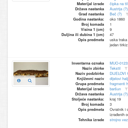
Materijal izrade
čipka na ti
Država nastanka
Austrija (?)
Grad nastanka
Beč (?)
Godina nastanka:
oko 1860
Broj komada
1
Visina 1 (cm)
9
Duljina ili dubina 1 (cm)
47
Opis predmeta
uska traka 
jedan tirki
Inventarna oznaka
MUO-01233
Naziv zbirke
Tekstil
Naziv podzbirke
DIJELOVI
Književni naziv
dijelovi hal
Grupa predmeta
fragmenti h
Materijal izrade
baršun
Država nastanka
Austrija (?)
Stoljeće nastanka:
kraj 19
Broj komada
3
Opis predmeta
Ovratnik i
izrađenih o
Tehnika izrade
strojno vez