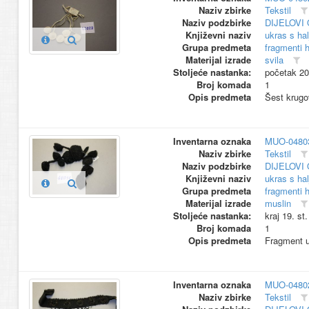
Naziv zbirke
Tekstil
Naziv podzbirke
DIJELOVI
Književni naziv
ukras s hal
Grupa predmeta
fragmenti h
Materijal izrade
svila
Stoljeće nastanka:
početak 20
Broj komada
1
Opis predmeta
Šest krugo
Inventarna oznaka
MUO-0480
Naziv zbirke
Tekstil
Naziv podzbirke
DIJELOVI
Književni naziv
ukras s hal
Grupa predmeta
fragmenti h
Materijal izrade
muslin
Stoljeće nastanka:
kraj 19. st
Broj komada
1
Opis predmeta
Fragment uk
Inventarna oznaka
MUO-0480
Naziv zbirke
Tekstil