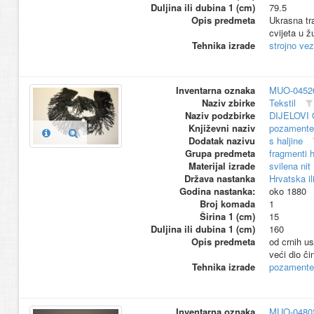
Duljina ili dubina 1 (cm)
79.5
Opis predmeta
Ukrasna tr
cvijeta u žu
Tehnika izrade
strojno vez
Inventarna oznaka
MUO-0452
Naziv zbirke
Tekstil
Naziv podzbirke
DIJELOVI
Književni naziv
pozamenter
Dodatak nazivu
s haljine
Grupa predmeta
fragmenti h
Materijal izrade
svilena nit
Država nastanka
Hrvatska il
Godina nastanka:
oko 1880
Broj komada
1
Širina 1 (cm)
15
Duljina ili dubina 1 (cm)
160
Opis predmeta
od crnih u
veći dio či
Tehnika izrade
pozamenter
Inventarna oznaka
MUO-0480