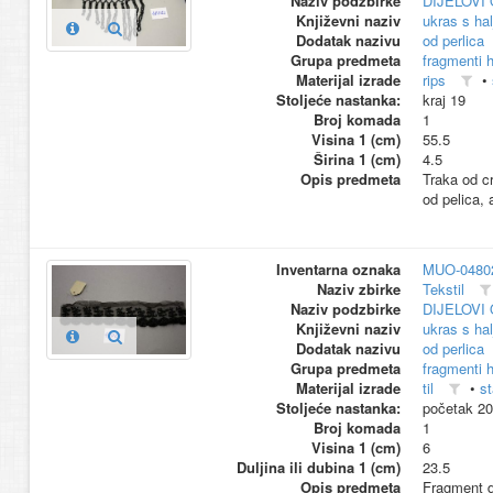
Naziv podzbirke
DIJELOVI
Književni naziv
ukras s hal
Dodatak nazivu
od perlica
Grupa predmeta
fragmenti h
Materijal izrade
rips
•
Stoljeće nastanka:
kraj 19
Broj komada
1
Visina 1 (cm)
55.5
Širina 1 (cm)
4.5
Opis predmeta
Traka od cr
od pelica, 
Inventarna oznaka
MUO-0480
Naziv zbirke
Tekstil
Naziv podzbirke
DIJELOVI
Književni naziv
ukras s hal
Dodatak nazivu
od perlica
Grupa predmeta
fragmenti h
Materijal izrade
til
•
st
Stoljeće nastanka:
početak 20
Broj komada
1
Visina 1 (cm)
6
Duljina ili dubina 1 (cm)
23.5
Opis predmeta
Fragment di