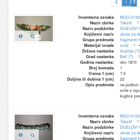
/ 2
Inventarna oznaka
MUO-0133
Naziv zbirke
Tekstil
Naziv podzbirke
DIJELOVI
Književni naziv
ukras za d
Grupa predmeta
fragmenti h
Materijal izrade
svila
Država nastanka
Austrija (?)
Grad nastanka
Beč (?)
Godina nastanka:
oko 1870
Broj komada
1
Visina 1 (cm)
7.5
Duljina ili dubina 1 (cm)
23
Opis predmeta
na podlozi 
svile s isp
kuglice pre
Inventarna oznaka
MUO-0133
Naziv zbirke
Tekstil
Naziv podzbirke
DIJELOVI
Književni naziv
ukras za d
Grupa predmeta
fragmenti h