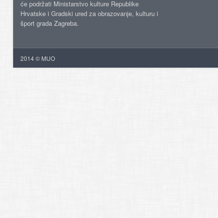
će podržati Ministarstvo kulture Republike
Hrvatske i Gradski ured za obrazovanje, kulturu i
šport grada Zagreba.
2014 © MUO