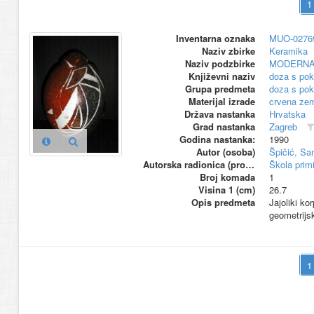
Inventarna oznaka
MUO-0276
Naziv zbirke
Keramika
Naziv podzbirke
MODERNA
Književni naziv
doza s po
Grupa predmeta
doza s po
Materijal izrade
crvena zem
Država nastanka
Hrvatska
Grad nastanka
Zagreb
Godina nastanka:
1990
Autor (osoba)
Špičić, Sa
Autorska radionica (proizvođač)
Škola primi
Broj komada
1
Visina 1 (cm)
26.7
Opis predmeta
Jajoliki ko
geometrijsk