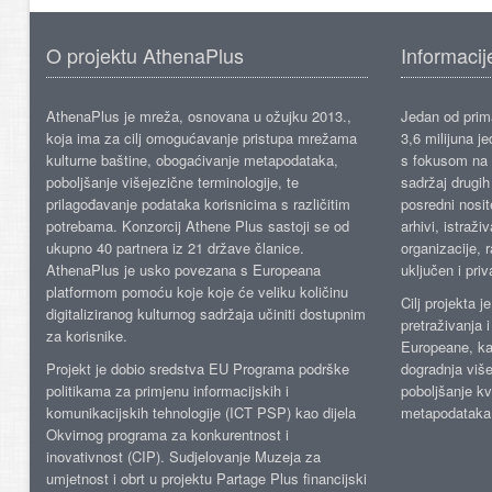
O projektu AthenaPlus
Informacij
AthenaPlus je mreža, osnovana u ožujku 2013.,
Jedan od prima
koja ima za cilj omogućavanje pristupa mrežama
3,6 milijuna j
kulturne baštine, obogaćivanje metapodataka,
s fokusom na s
poboljšanje višejezične terminologije, te
sadržaj drugih 
prilagođavanje podataka korisnicima s različitim
posredni nosite
potrebama. Konzorcij Athene Plus sastoji se od
arhivi, istraži
ukupno 40 partnera iz 21 države članice.
organizacije, 
AthenaPlus je usko povezana s Europeana
uključen i priv
platformom pomoću koje koje će veliku količinu
Cilj projekta 
digitaliziranog kulturnog sadržaja učiniti dostupnim
pretraživanja 
za korisnike.
Europeane, kao
Projekt je dobio sredstva EU Programa podrške
dogradnja više
politikama za primjenu informacijskih i
poboljšanje kv
komunikacijskih tehnologije (ICT PSP) kao dijela
metapodataka
Okvirnog programa za konkurentnost i
inovativnost (CIP). Sudjelovanje Muzeja za
umjetnost i obrt u projektu Partage Plus financijski