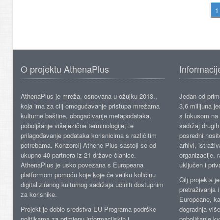
O projektu AthenaPlus
Informacij
AthenaPlus je mreža, osnovana u ožujku 2013.,
Jedan od prima
koja ima za cilj omogućavanje pristupa mrežama
3,6 milijuna j
kulturne baštine, obogaćivanje metapodataka,
s fokusom na s
poboljšanje višejezične terminologije, te
sadržaj drugih 
prilagođavanje podataka korisnicima s različitim
posredni nosite
potrebama. Konzorcij Athene Plus sastoji se od
arhivi, istraži
ukupno 40 partnera iz 21 države članice.
organizacije, 
AthenaPlus je usko povezana s Europeana
uključen i priv
platformom pomoću koje koje će veliku količinu
Cilj projekta 
digitaliziranog kulturnog sadržaja učiniti dostupnim
pretraživanja 
za korisnike.
Europeane, kao
Projekt je dobio sredstva EU Programa podrške
dogradnja više
politikama za primjenu informacijskih i
poboljšanje kv