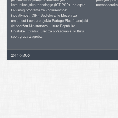
komunikacijskih tehnologije (ICT PSP) kao dijela
metapodataka
Okvirnog programa za konkurentnost i
inovativnost (CIP). Sudjelovanje Muzeja za
umjetnost i obrt u projektu Partage Plus financijski
će podržati Ministarstvo kulture Republike
Hrvatske i Gradski ured za obrazovanje, kulturu i
šport grada Zagreba.
2014 © MUO