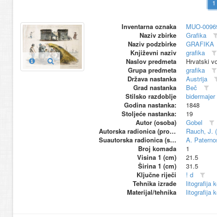
Inventarna oznaka
MUO-0096
Naziv zbirke
Grafika
Naziv podzbirke
GRAFIKA
Književni naziv
grafika
Naslov predmeta
Hrvatski vo
Grupa predmeta
grafika
Država nastanka
Austrija
Grad nastanka
Beč
Stilsko razdoblje
bidermajer
Godina nastanka:
1848
Stoljeće nastanka:
19
Autor (osoba)
Gobel
Autorska radionica (proizvođač)
Rauch, J. (
Suautorska radionica (suproizvođač)
A. Patern
Broj komada
1
Visina 1 (cm)
21.5
Širina 1 (cm)
31.5
Ključne riječi
! d
Tehnika izrade
litografija 
Materijal/tehnika
litografija 