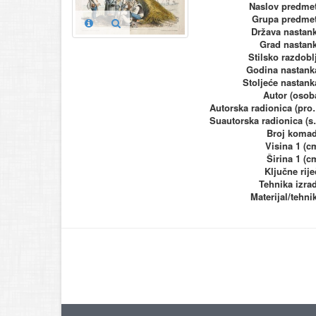
Naslov predme
Grupa predme
Država nastan
Grad nastan
Stilsko razdobl
Godina nastank
Stoljeće nastank
Autor (osob
Autorska ra
Suautorska
Broj koma
Visina 1 (c
Širina 1 (c
Ključne rije
Tehnika izra
Materijal/tehni