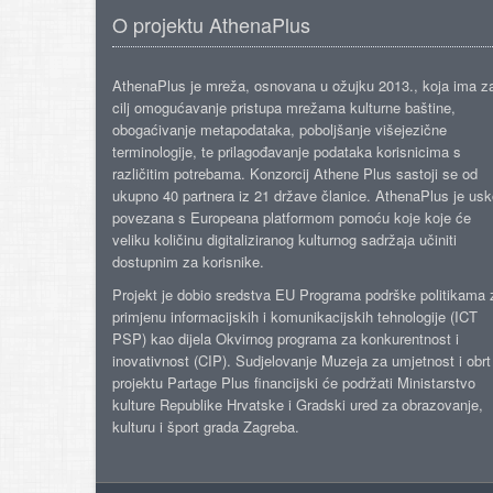
O projektu AthenaPlus
AthenaPlus je mreža, osnovana u ožujku 2013., koja ima z
cilj omogućavanje pristupa mrežama kulturne baštine,
obogaćivanje metapodataka, poboljšanje višejezične
terminologije, te prilagođavanje podataka korisnicima s
različitim potrebama. Konzorcij Athene Plus sastoji se od
ukupno 40 partnera iz 21 države članice. AthenaPlus je us
povezana s Europeana platformom pomoću koje koje će
veliku količinu digitaliziranog kulturnog sadržaja učiniti
dostupnim za korisnike.
Projekt je dobio sredstva EU Programa podrške politikama 
primjenu informacijskih i komunikacijskih tehnologije (ICT
PSP) kao dijela Okvirnog programa za konkurentnost i
inovativnost (CIP). Sudjelovanje Muzeja za umjetnost i obrt
projektu Partage Plus financijski će podržati Ministarstvo
kulture Republike Hrvatske i Gradski ured za obrazovanje,
kulturu i šport grada Zagreba.