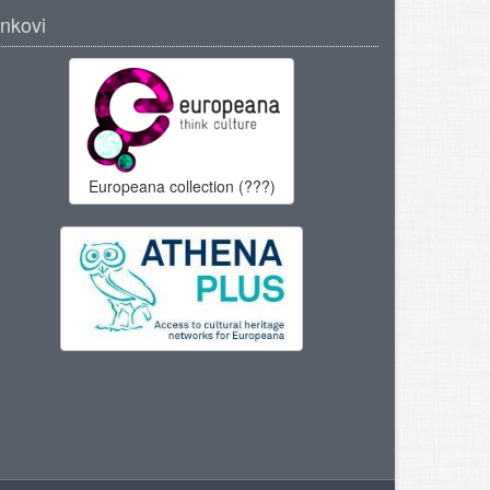
inkovi
Europeana collection (???)