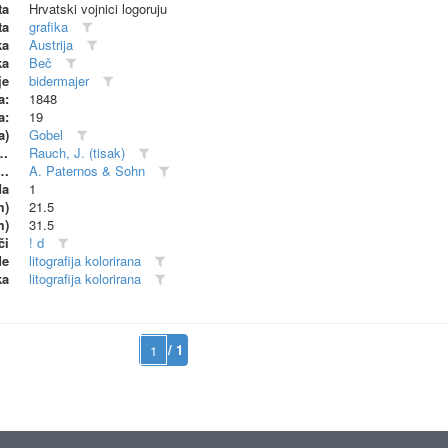
ta
Hrvatski vojnici logoruju
ta
grafika
ka
Austrija
ka
Beč
je
bidermajer
a:
1848
a:
19
a)
Gobel
dionica (proizvođač)
Rauch, J. (tisak)
 radionica (suproizvođač)
A. Paternos & Sohn
da
1
m)
21.5
m)
31.5
či
! d
de
litografija kolorirana
ka
litografija kolorirana
/ 1