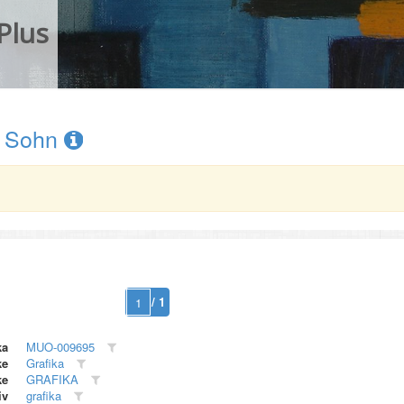
Plus
& Sohn
/ 1
ka
MUO-009695
ke
Grafika
ke
GRAFIKA
iv
grafika