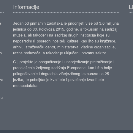
Informacije
L
a
Jedan od primarnih zadataka je pridonijeti više od 3,6 milijuna
jedinica do 30. kolovoza 2015. godine, s fokusom na sadržaj
muzeja, ali također i na sadržaj drugih institucija koje su
neposredni ili posredni nositelji kulture, kao što su knjižnice,
arhivi, istraživački centri, ministarstva, vladine organizacije,
ko
razna poduzeća, a također je uključen i privatni sektor.
Cilj projekta je obogaćivanje i unaprjeđivanje pretraživanja i
pronalaženja željenog sadržaja Europeane, kao i što bolje
prilagođavanje i dogradnja višejezičnog tezaurusa na 25
za
jezika, te poboljšanje kvalitete i povećanje kvantitete
metapodataka.
 u