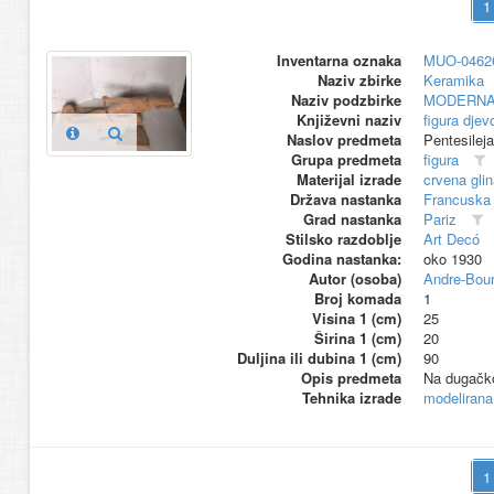
Inventarna oznaka
MUO-0462
Naziv zbirke
Keramika
Naziv podzbirke
MODERNA
Književni naziv
figura djev
Naslov predmeta
Pentesileja
Grupa predmeta
figura
Materijal izrade
crvena glin
Država nastanka
Francuska
Grad nastanka
Pariz
Stilsko razdoblje
Art Decó
Godina nastanka:
oko 1930
Autor (osoba)
Andre-Bour
Broj komada
1
Visina 1 (cm)
25
Širina 1 (cm)
20
Duljina ili dubina 1 (cm)
90
Opis predmeta
Na dugačko
Tehnika izrade
modelirana