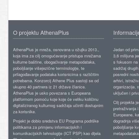
O projektu AthenaPlus
Informacij
AthenaPlus je mreža, osnovana u ožujku 2013.,
Jedan od prima
koja ima za cilj omogućavanje pristupa mrežama
3,6 milijuna j
kulturne baštine, obogaćivanje metapodataka,
s fokusom na s
poboljšanje višejezične terminologije, te
sadržaj drugih 
prilagođavanje podataka korisnicima s različitim
posredni nosite
potrebama. Konzorcij Athene Plus sastoji se od
arhivi, istraži
ukupno 40 partnera iz 21 države članice.
organizacije, 
AthenaPlus je usko povezana s Europeana
uključen i priv
platformom pomoću koje koje će veliku količinu
Cilj projekta 
digitaliziranog kulturnog sadržaja učiniti dostupnim
pretraživanja 
za korisnike.
Europeane, kao
Projekt je dobio sredstva EU Programa podrške
dogradnja više
politikama za primjenu informacijskih i
poboljšanje kv
komunikacijskih tehnologije (ICT PSP) kao dijela
metapodataka