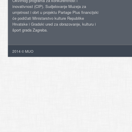
Okvirnog programa za konkurentnost i
inovativnost (CIP). Sudjelovanje Muzeja za
umjetnost i obrt u projektu Partage Plus financijski
će podržati Ministarstvo kulture Republike
Hrvatske i Gradski ured za obrazovanje, kulturu i
šport grada Zagreba.
2014 © MUO