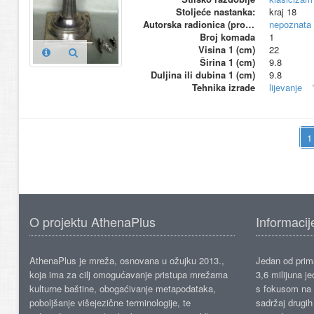
Stoljeće nastanka:
kraj 18
Autorska radionica (proizvođač)
nepoznata
Broj komada
1
Visina 1 (cm)
22
Širina 1 (cm)
9.8
Duljina ili dubina 1 (cm)
9.8
Tehnika izrade
lijevanje
O projektu AthenaPlus
Informacij
AthenaPlus je mreža, osnovana u ožujku 2013.,
Jedan od prima
koja ima za cilj omogućavanje pristupa mrežama
3,6 milijuna j
kulturne baštine, obogaćivanje metapodataka,
s fokusom na s
poboljšanje višejezične terminologije, te
sadržaj drugih 