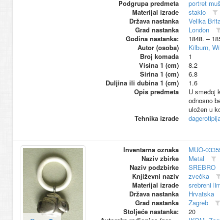
Podgrupa predmeta
portret mu
Materijal izrade
staklo
Država nastanka
Velika Brit
Grad nastanka
London
Godina nastanka:
1848. – 18
Autor (osoba)
Kilburn, W
Broj komada
1
Visina 1 (cm)
8.2
Širina 1 (cm)
6.8
Duljina ili dubina 1 (cm)
1.6
Opis predmeta
U smeđoj k
odnosno be
uložen u k
Tehnika izrade
dagerotipij
Inventarna oznaka
MUO-0335
Naziv zbirke
Metal
Naziv podzbirke
SREBRO
Književni naziv
zvečka
Materijal izrade
srebreni li
Država nastanka
Hrvatska
Grad nastanka
Zagreb
Stoljeće nastanka:
20