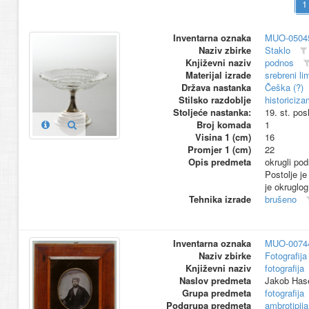
Inventarna oznaka
MUO-0504
Naziv zbirke
Staklo
Književni naziv
podnos
Materijal izrade
srebreni li
Država nastanka
Češka (?)
Stilsko razdoblje
historiciza
Stoljeće nastanka:
19. st. pos
Broj komada
1
Visina 1 (cm)
16
Promjer 1 (cm)
22
Opis predmeta
okrugli pod
Postolje j
je okruglog
Tehnika izrade
brušeno
Inventarna oznaka
MUO-0074
Naziv zbirke
Fotografija 
Književni naziv
fotografija
Naslov predmeta
Jakob Has
Grupa predmeta
fotografija
Podgrupa predmeta
ambrotipija