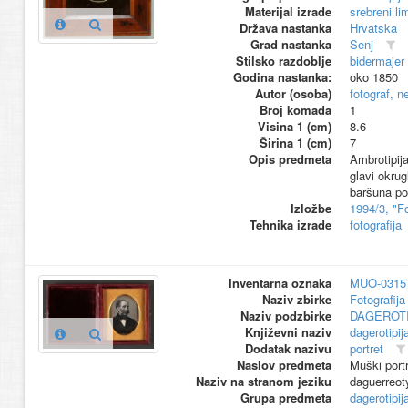
Materijal izrade
srebreni li
Država nastanka
Hrvatska
Grad nastanka
Senj
Stilsko razdoblje
bidermajer
Godina nastanka:
oko 1850
Autor (osoba)
fotograf, n
Broj komada
1
Visina 1 (cm)
8.6
Širina 1 (cm)
7
Opis predmeta
Ambrotipij
glavi okru
baršuna po
Izložbe
1994/3, "F
Tehnika izrade
fotografija
Inventarna oznaka
MUO-0315
Naziv zbirke
Fotografija 
Naziv podzbirke
DAGEROTI
Književni naziv
dagerotipij
Dodatak nazivu
portret
Naslov predmeta
Muški portr
Naziv na stranom jeziku
daguerreot
Grupa predmeta
dagerotipij