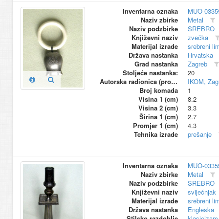
Inventarna oznaka
MUO-0335
Naziv zbirke
Metal
Naziv podzbirke
SREBRO
Književni naziv
zvečka
Materijal izrade
srebreni li
Država nastanka
Hrvatska
Grad nastanka
Zagreb
Stoljeće nastanka:
20
Autorska radionica (proizvođač)
IKOM, Zag
Broj komada
1
Visina 1 (cm)
8.2
Visina 2 (cm)
3.3
Širina 1 (cm)
2.7
Promjer 1 (cm)
4.3
Tehnika izrade
prešanje
Inventarna oznaka
MUO-0335
Naziv zbirke
Metal
Naziv podzbirke
SREBRO
Književni naziv
svijećnjak
Materijal izrade
srebreni li
Država nastanka
Engleska
Stilsko razdoblje
klasicizam