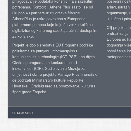
prilagođavanje podataka korisnicima s različitim
posredni nosite
potrebama. Konzorcij Athene Plus sastoji se od
arhivi, istraži
ukupno 40 partnera iz 21 države članice.
organizacije, 
AthenaPlus je usko povezana s Europeana
uključen i priv
platformom pomoću koje koje će veliku količinu
Cilj projekta 
digitaliziranog kulturnog sadržaja učiniti dostupnim
pretraživanja 
za korisnike.
Europeane, kao
Projekt je dobio sredstva EU Programa podrške
dogradnja više
politikama za primjenu informacijskih i
poboljšanje kv
komunikacijskih tehnologije (ICT PSP) kao dijela
metapodataka
Okvirnog programa za konkurentnost i
inovativnost (CIP). Sudjelovanje Muzeja za
umjetnost i obrt u projektu Partage Plus financijski
će podržati Ministarstvo kulture Republike
Hrvatske i Gradski ured za obrazovanje, kulturu i
šport grada Zagreba.
2014 © MUO