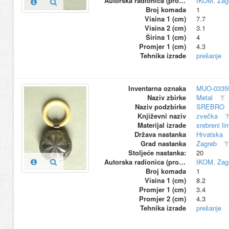
Autorska radionica (proizvođač)
IKOM, Zag
Broj komada
1
Visina 1 (cm)
7.7
Visina 2 (cm)
3.1
Širina 1 (cm)
4
Promjer 1 (cm)
4.3
Tehnika izrade
prešanje
Inventarna oznaka
MUO-0335
Naziv zbirke
Metal
Naziv podzbirke
SREBRO
Književni naziv
zvečka
Materijal izrade
srebreni li
Država nastanka
Hrvatska
Grad nastanka
Zagreb
Stoljeće nastanka:
20
Autorska radionica (proizvođač)
IKOM, Zag
Broj komada
1
Visina 1 (cm)
8.2
Promjer 1 (cm)
3.4
Promjer 2 (cm)
4.3
Tehnika izrade
prešanje