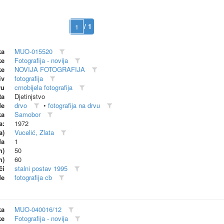
/ 1
ka
MUO-015520
ke
Fotografija - novija
ke
NOVIJA FOTOGRAFIJA
iv
fotografija
vu
crnobijela fotografija
ta
Djetinjstvo
de
drvo
•
fotografija na drvu
ka
Samobor
a:
1972
a)
Vucelić, Zlata
da
1
m)
50
m)
60
či
stalni postav 1995
de
fotografija cb
ka
MUO-040016/12
ke
Fotografija - novija