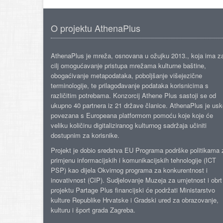
O projektu AthenaPlus
AthenaPlus je mreža, osnovana u ožujku 2013., koja ima z
cilj omogućavanje pristupa mrežama kulturne baštine,
obogaćivanje metapodataka, poboljšanje višejezične
terminologije, te prilagođavanje podataka korisnicima s
različitim potrebama. Konzorcij Athene Plus sastoji se od
ukupno 40 partnera iz 21 države članice. AthenaPlus je us
povezana s Europeana platformom pomoću koje koje će
veliku količinu digitaliziranog kulturnog sadržaja učiniti
dostupnim za korisnike.
Projekt je dobio sredstva EU Programa podrške politikama 
primjenu informacijskih i komunikacijskih tehnologije (ICT
PSP) kao dijela Okvirnog programa za konkurentnost i
inovativnost (CIP). Sudjelovanje Muzeja za umjetnost i obrt
projektu Partage Plus financijski će podržati Ministarstvo
kulture Republike Hrvatske i Gradski ured za obrazovanje,
kulturu i šport grada Zagreba.