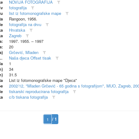
ke
NOVIJA FOTOGRAFIJA
iv
fotografija
vu
list iz fotomonografske mape
ta
Rangoon, 1956.
de
fotografija na drvu
ka
Hrvatska
ka
Zagreb
a:
1997. 1955. – 1997
a:
20
a)
Grčević, Mladen
dionica (proizvođač)
Naša djeca Offset tisak
da
1
m)
34
m)
31.5
ta
List iz fotomonografske mape "Djeca"
be
2002/12, "Mladen Grčević - 65 godina s fotografijom", MUO, Zagreb, 20
de
tiskarski reproducirana fotografija
ka
c/b tiskana fotografija
/ 1