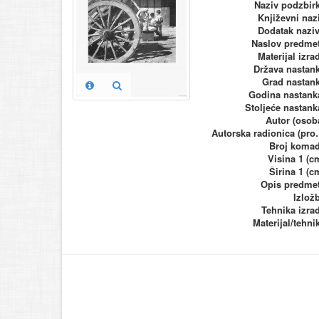
Naziv podzbir
Književni naz
Dodatak nazi
Naslov predme
Materijal izra
Država nastan
Grad nastan
Godina nastank
Stoljeće nastank
Autor (osob
Autorska ra
Broj koma
Visina 1 (c
Širina 1 (c
Opis predme
Izlož
Tehnika izra
Materijal/tehni