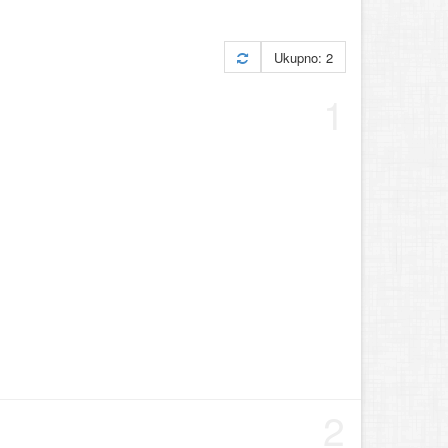
Ukupno: 2
1
2