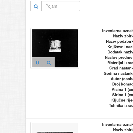
Inventarna ozna
Naziv zbir
Naziv podzbir
Književni naz
Dodatak nazi
Naslov predme
Materijal izra
Grad nastan
Godina nastank
Autor (osob
Broj koma
Visina 1 (c
Širina 1 (c
Ključne rije
Tehnika izra
Inventarna ozna
Naziv zbir