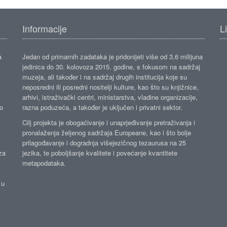
Informacije
L
a
Jedan od primarnih zadataka je pridonijeti više od 3,6 milijuna
jedinica do 30. kolovoza 2015. godine, s fokusom na sadržaj
muzeja, ali također i na sadržaj drugih institucija koje su
neposredni ili posredni nositelji kulture, kao što su knjižnice,
arhivi, istraživački centri, ministarstva, vladine organizacije,
ko
razna poduzeća, a također je uključen i privatni sektor.
Cilj projekta je obogaćivanje i unaprjeđivanje pretraživanja i
pronalaženja željenog sadržaja Europeane, kao i što bolje
prilagođavanje i dogradnja višejezičnog tezaurusa na 25
za
jezika, te poboljšanje kvalitete i povećanje kvantitete
metapodataka.
 u