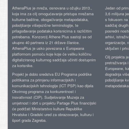
AthenaPlus je mreža, osnovana u ožujku 2013.,
Jedan od prima
koja ima za cilj omogućavanje pristupa mrežama
3,6 milijuna j
kulturne baštine, obogaćivanje metapodataka,
s fokusom na s
poboljšanje višejezične terminologije, te
sadržaj drugih 
prilagođavanje podataka korisnicima s različitim
posredni nosite
potrebama. Konzorcij Athene Plus sastoji se od
arhivi, istraži
ukupno 40 partnera iz 21 države članice.
organizacije, 
AthenaPlus je usko povezana s Europeana
uključen i priv
platformom pomoću koje koje će veliku količinu
Cilj projekta 
digitaliziranog kulturnog sadržaja učiniti dostupnim
pretraživanja 
za korisnike.
Europeane, kao
Projekt je dobio sredstva EU Programa podrške
dogradnja više
politikama za primjenu informacijskih i
poboljšanje kv
komunikacijskih tehnologije (ICT PSP) kao dijela
metapodataka
Okvirnog programa za konkurentnost i
inovativnost (CIP). Sudjelovanje Muzeja za
umjetnost i obrt u projektu Partage Plus financijski
će podržati Ministarstvo kulture Republike
Hrvatske i Gradski ured za obrazovanje, kulturu i
šport grada Zagreba.