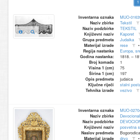
Inventarna oznaka
MUO-0163
Naziv zbirke
Tekstil
Naziv podzbirke
TEKSTIL
Književni naziv
Kaporet
Grupa predmeta
Judaika
Materijal izrade
rese
Regija nastanka
Europa, sr
Godina nastanka:
1818. – 18
Broj komada
1
Visina 1 (cm)
75
Širina 1 (cm)
197
Opis predmeta
judaica
Ključne riječi
stalni pos
Tehnika izrade
vezivo
Inventarna oznaka
MUO-0270
Naziv zbirke
Devocional
Naziv podzbirke
DEVOCION
Književni naziv
posvetna s
Naslov predmeta
Bogorodic
Materijal izrade
drvo