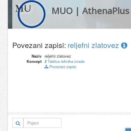
MUO | AthenaPlus
Povezani zapisi:
reljefni zlatovez
Naziv
reljefni zlatovez
Koncept
Tablica tehnika izrade
Povezani zapisi