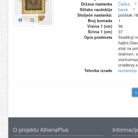
Država nastanka
Češka
Stilsko razdoblje
barok
Stoljeće nastanka:
početak 18
Broj komada
1
Visina 1 (cm)
56
Širina 1 (cm)
37
Opis predmeta
Središnji 
haljini.Gl
stoji na p
islamom, s
vezivomspi
izrađenoj 
Tehnika izrade
rezbarenje
O projektu AthenaPlus
Informacij