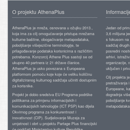
O projektu AthenaPlus
Informacij
AthenaPlus je mreža, osnovana u ožujku 2013.,
Jedan od prima
koja ima za cilj omogućavanje pristupa mrežama
3,6 milijuna j
kulturne baštine, obogaćivanje metapodataka,
s fokusom na s
poboljšanje višejezične terminologije, te
sadržaj drugih 
prilagođavanje podataka korisnicima s različitim
posredni nosite
potrebama. Konzorcij Athene Plus sastoji se od
arhivi, istraži
ukupno 40 partnera iz 21 države članice.
organizacije, 
AthenaPlus je usko povezana s Europeana
uključen i priv
platformom pomoću koje koje će veliku količinu
Cilj projekta 
digitaliziranog kulturnog sadržaja učiniti dostupnim
pretraživanja 
za korisnike.
Europeane, kao
Projekt je dobio sredstva EU Programa podrške
dogradnja više
politikama za primjenu informacijskih i
poboljšanje kv
komunikacijskih tehnologije (ICT PSP) kao dijela
metapodataka
Okvirnog programa za konkurentnost i
inovativnost (CIP). Sudjelovanje Muzeja za
umjetnost i obrt u projektu Partage Plus financijski
će podržati Ministarstvo kulture Republike