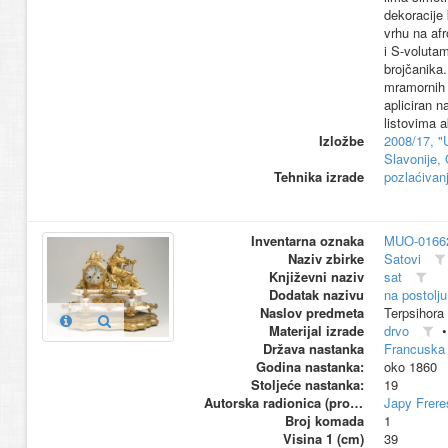
dekoracije 
vrhu na afr
i S-volutam
brojčanika.
mramornih o
apliciran n
listovima 
Izložbe
2008/17, "
Slavonije, 
Tehnika izrade
pozlaćivan
Inventarna oznaka
MUO-0166
Naziv zbirke
Satovi
Književni naziv
sat
Dodatak nazivu
na postolju
Naslov predmeta
Terpsihora
Materijal izrade
drvo
Država nastanka
Francuska
Godina nastanka:
oko 1860
Stoljeće nastanka:
19
Autorska radionica (proizvođač)
Japy Frere
Broj komada
1
Visina 1 (cm)
39