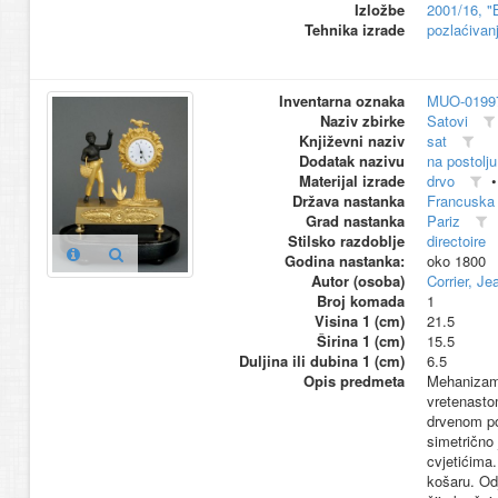
Izložbe
2001/16, "
Tehnika izrade
pozlaćivan
Inventarna oznaka
MUO-0199
Naziv zbirke
Satovi
Književni naziv
sat
Dodatak nazivu
na postolju
Materijal izrade
drvo
Država nastanka
Francuska
Grad nastanka
Pariz
Stilsko razdoblje
directoire
Godina nastanka:
oko 1800
Autor (osoba)
Corrier, Je
Broj komada
1
Visina 1 (cm)
21.5
Širina 1 (cm)
15.5
Duljina ili dubina 1 (cm)
6.5
Opis predmeta
Mehanizam 
vretenasto
drvenom po
simetrično 
cvjetićima.
košaru. Od