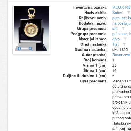
Inventarna oznaka
MUO-0199
Naziv zbirke
Satovi
Književni naziv
putni sat b
Dodatak nazivu
na postolju
Grupa predmeta
sat
Podgrupa predmeta
putni sat, 
Materijal izrade
drvo
Grad nastanka
Trst
Godina nastanka:
oko 1825
Autor (osoba)
Rosenzwei
Broj komada
1
Visina 1 (cm)
23
Širina 1 (cm)
16
Duljina ili dubina 1 (cm)
6
Opis predmeta
Mehanizam 
četvrtine s
prethodne k
prihvatom o
brojčanik u
osovine slu
križnog obl
putnog sata
Habsburške
sat, koji 