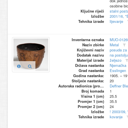
dok jednost
osobine bi
Ključne riječi
stalni pos
Izložbe
2001/16, "
Tehnika izrade
lijevanje
Inventarna oznaka
MUO-0126
Naziv zbirke
Metal
Književni naziv
posuda za 
Dodatak nazivu
na postolju
Materijal izrade
željezo
Država nastanka
Njemačka
Grad nastanka
Esslingen
Godina nastanka:
1905. – 19
Stoljeće nastanka:
20
Autorska radionica (proizvođač)
Deffner Bl
Broj komada
1
Visina 1 (cm)
25.5
Promjer 1 (cm)
35.5
Promjer 2 (cm)
24
Izložbe
! 2003/09,
Tehnika izrade
kovanje