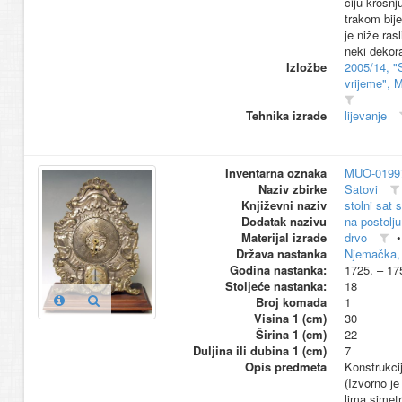
čiju krošnj
trakom bije
je niže ras
neki dekora
Izložbe
2005/14, "
vrijeme", 
Tehnika izrade
lijevanje
Inventarna oznaka
MUO-0199
Naziv zbirke
Satovi
Književni naziv
stolni sat 
Dodatak nazivu
na postolju
Materijal izrade
drvo
Država nastanka
Njemačka, 
Godina nastanka:
1725. – 17
Stoljeće nastanka:
18
Broj komada
1
Visina 1 (cm)
30
Širina 1 (cm)
22
Duljina ili dubina 1 (cm)
7
Opis predmeta
Konstrukci
(Izvorno j
lima simetr