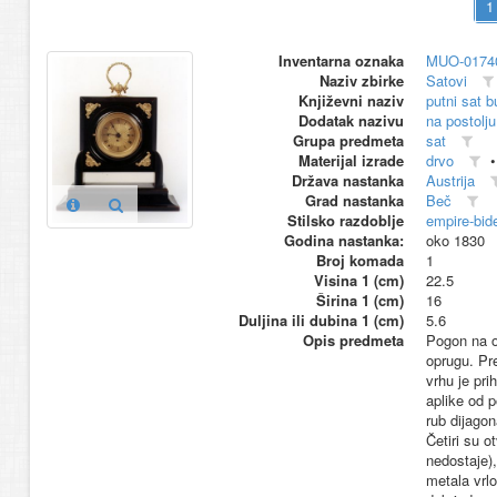
Inventarna oznaka
MUO-0174
Naziv zbirke
Satovi
Književni naziv
putni sat b
Dodatak nazivu
na postolju
Grupa predmeta
sat
Materijal izrade
drvo
Država nastanka
Austrija
Grad nastanka
Beč
Stilsko razdoblje
empire-bid
Godina nastanka:
oko 1830
Broj komada
1
Visina 1 (cm)
22.5
Širina 1 (cm)
16
Duljina ili dubina 1 (cm)
5.6
Opis predmeta
Pogon na op
oprugu. Pre
vrhu je pri
aplike od 
rub dijagon
Četiri su o
nedostaje)
metala vrlo