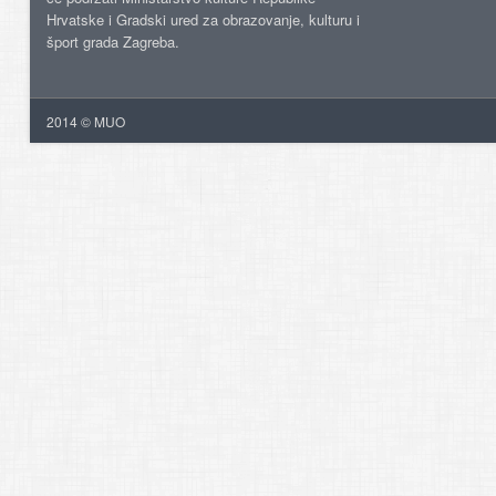
Hrvatske i Gradski ured za obrazovanje, kulturu i
šport grada Zagreba.
2014 © MUO