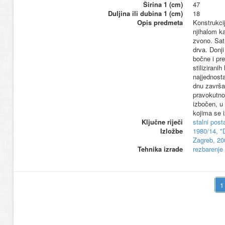
Širina 1 (cm)
47
Duljina ili dubina 1 (cm)
18
Opis predmeta
Konstrukci
njihalom k
zvono. Sat
drva. Donji
bočne i pr
stilizirani
najjednosta
dnu završa
pravokutnog
izbočen, u
kojima se 
Ključne riječi
stalni pos
Izložbe
1980/14, "
Zagreb, 20
Tehnika izrade
rezbarenje