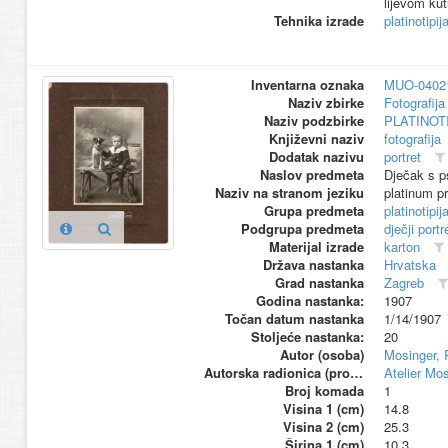
lijevom kut
Tehnika izrade
platinotipij
Inventarna oznaka
MUO-0402
Naziv zbirke
Fotografija 
Naziv podzbirke
PLATINOT
Književni naziv
fotografija
Dodatak nazivu
portret
Naslov predmeta
Dječak s 
Naziv na stranom jeziku
platinum pr
Grupa predmeta
platinotipij
Podgrupa predmeta
dječji portr
Materijal izrade
karton
Država nastanka
Hrvatska
Grad nastanka
Zagreb
Godina nastanka:
1907
Točan datum nastanka
1/14/1907
Stoljeće nastanka:
20
Autor (osoba)
Mosinger, 
Autorska radionica (proizvođač)
Atelier Mo
Broj komada
1
Visina 1 (cm)
14.8
Visina 2 (cm)
25.3
Širina 1 (cm)
10.3