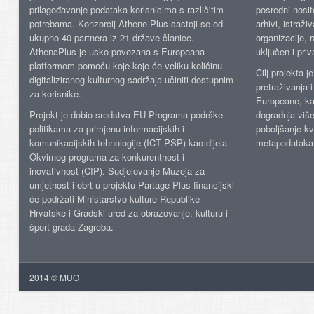
prilagođavanje podataka korisnicima s različitim
posredni nosite
potrebama. Konzorcij Athene Plus sastoji se od
arhivi, istraži
ukupno 40 partnera iz 21 države članice.
organizacije, 
AthenaPlus je usko povezana s Europeana
uključen i priv
platformom pomoću koje koje će veliku količinu
Cilj projekta 
digitaliziranog kulturnog sadržaja učiniti dostupnim
pretraživanja 
za korisnike.
Europeane, kao
Projekt je dobio sredstva EU Programa podrške
dogradnja više
politikama za primjenu informacijskih i
poboljšanje kv
komunikacijskih tehnologije (ICT PSP) kao dijela
metapodataka
Okvirnog programa za konkurentnost i
inovativnost (CIP). Sudjelovanje Muzeja za
umjetnost i obrt u projektu Partage Plus financijski
će podržati Ministarstvo kulture Republike
Hrvatske i Gradski ured za obrazovanje, kulturu i
šport grada Zagreba.
2014 © MUO