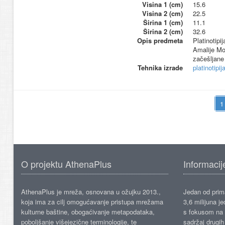
Visina 1 (cm)
15.6
Visina 2 (cm)
22.5
Širina 1 (cm)
11.1
Širina 2 (cm)
32.6
Opis predmeta
Platinotipi
Amalije Mos
začešljane 
Tehnika izrade
platinotipij
O projektu AthenaPlus
Informacij
AthenaPlus je mreža, osnovana u ožujku 2013.,
Jedan od prima
koja ima za cilj omogućavanje pristupa mrežama
3,6 milijuna j
kulturne baštine, obogaćivanje metapodataka,
s fokusom na s
poboljšanje višejezične terminologije, te
sadržaj drugih 