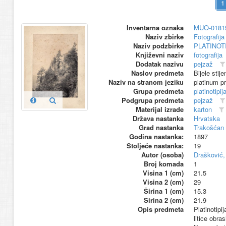
Inventarna oznaka
MUO-0181
Naziv zbirke
Fotografija 
Naziv podzbirke
PLATINOT
Književni naziv
fotografija
Dodatak nazivu
pejzaž
Naslov predmeta
Bijele stije
Naziv na stranom jeziku
platinum pr
Grupa predmeta
platinotipij
Podgrupa predmeta
pejzaž
Materijal izrade
karton
Država nastanka
Hrvatska
Grad nastanka
Trakošćan
Godina nastanka:
1897
Stoljeće nastanka:
19
Autor (osoba)
Drašković, 
Broj komada
1
Visina 1 (cm)
21.5
Visina 2 (cm)
29
Širina 1 (cm)
15.3
Širina 2 (cm)
21.9
Opis predmeta
Platinotipi
litice obr