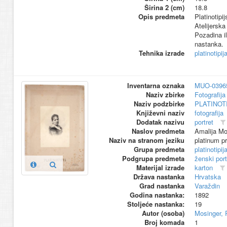
Širina 2 (cm)
18.8
Opis predmeta
Platinotipi
Atelijerska
Pozadina il
nastanka.
Tehnika izrade
platinotipij
Inventarna oznaka
MUO-0396
Naziv zbirke
Fotografija 
Naziv podzbirke
PLATINOT
Književni naziv
fotografija
Dodatak nazivu
portret
Naslov predmeta
Amalija Mo
Naziv na stranom jeziku
platinum pr
Grupa predmeta
platinotipij
Podgrupa predmeta
ženski port
Materijal izrade
karton
Država nastanka
Hrvatska
Grad nastanka
Varaždin
Godina nastanka:
1892
Stoljeće nastanka:
19
Autor (osoba)
Mosinger, 
Broj komada
1