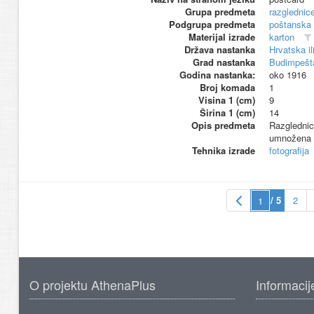
Grupa predmeta
razglednic
Podgrupa predmeta
poštanska
Materijal izrade
karton
Država nastanka
Hrvatska i
Grad nastanka
Budimpešt
Godina nastanka:
oko 1916
Broj komada
1
Visina 1 (cm)
9
Širina 1 (cm)
14
Opis predmeta
Razglednic
umnožena 
Tehnika izrade
fotografija
/ 5
2
O projektu AthenaPlus
Informacij