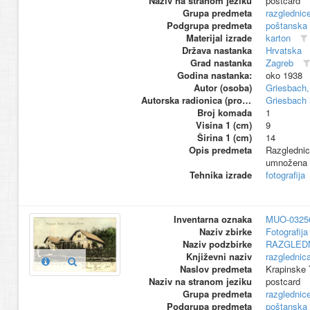
Naziv na stranom jeziku
postcard
Grupa predmeta
razglednic
Podgrupa predmeta
poštanska
Materijal izrade
karton
Država nastanka
Hrvatska
Grad nastanka
Zagreb
Godina nastanka:
oko 1938
Autor (osoba)
Griesbach,
Autorska radionica (proizvođač)
Griesbach 
Broj komada
1
Visina 1 (cm)
9
Širina 1 (cm)
14
Opis predmeta
Razglednic
umnožena 
Tehnika izrade
fotografija
Inventarna oznaka
MUO-0325
Naziv zbirke
Fotografija 
Naziv podzbirke
RAZGLED
Književni naziv
razglednic
Naslov predmeta
Krapinske 
Naziv na stranom jeziku
postcard
Grupa predmeta
razglednic
Podgrupa predmeta
poštanska