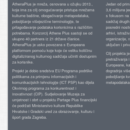
AthenaPlus je mreža, osnovana u ožujku 2013.,
Jedan od prima
koja ima za cilj omogućavanje pristupa mrežama
3,6 milijuna j
kulturne baštine, obogaćivanje metapodataka,
s fokusom na s
poboljšanje višejezične terminologije, te
sadržaj drugih 
prilagođavanje podataka korisnicima s različitim
posredni nosite
potrebama. Konzorcij Athene Plus sastoji se od
arhivi, istraži
ukupno 40 partnera iz 21 države članice.
organizacije, 
AthenaPlus je usko povezana s Europeana
uključen i priv
platformom pomoću koje koje će veliku količinu
Cilj projekta 
digitaliziranog kulturnog sadržaja učiniti dostupnim
pretraživanja 
za korisnike.
Europeane, kao
Projekt je dobio sredstva EU Programa podrške
dogradnja više
politikama za primjenu informacijskih i
poboljšanje kv
komunikacijskih tehnologije (ICT PSP) kao dijela
metapodataka
Okvirnog programa za konkurentnost i
inovativnost (CIP). Sudjelovanje Muzeja za
umjetnost i obrt u projektu Partage Plus financijski
će podržati Ministarstvo kulture Republike
Hrvatske i Gradski ured za obrazovanje, kulturu i
šport grada Zagreba.