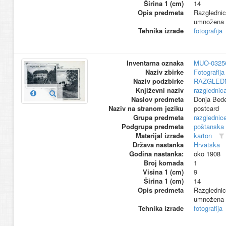
Širina 1 (cm)
14
Opis predmeta
Razglednic
umnožena 
Tehnika izrade
fotografija
Inventarna oznaka
MUO-0325
Naziv zbirke
Fotografija 
Naziv podzbirke
RAZGLED
Književni naziv
razglednic
Naslov predmeta
Donja Bed
Naziv na stranom jeziku
postcard
Grupa predmeta
razglednic
Podgrupa predmeta
poštanska
Materijal izrade
karton
Država nastanka
Hrvatska
Godina nastanka:
oko 1908
Broj komada
1
Visina 1 (cm)
9
Širina 1 (cm)
14
Opis predmeta
Razglednic
umnožena 
Tehnika izrade
fotografija