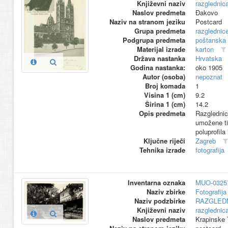
Književni naziv
razglednic
Naslov predmeta
Đakovo
Naziv na stranom jeziku
Postcard
Grupa predmeta
razglednic
Podgrupa predmeta
poštanska
Materijal izrade
karton
Država nastanka
Hrvatska
Godina nastanka:
oko 1905
Autor (osoba)
nepoznat
Broj komada
1
Visina 1 (cm)
9.2
Širina 1 (cm)
14.2
Opis predmeta
Razglednica
umožene ti
poluprofila
Ključne riječi
Zagreb
Tehnika izrade
fotografija
Inventarna oznaka
MUO-0325
Naziv zbirke
Fotografija 
Naziv podzbirke
RAZGLED
Književni naziv
razglednic
Naslov predmeta
Krapinske T