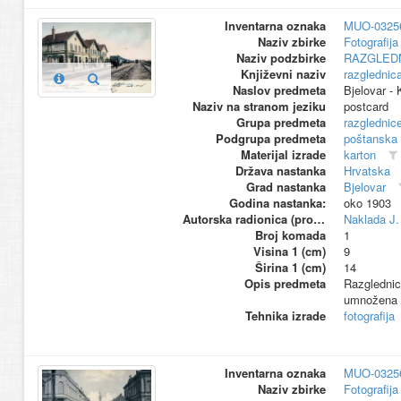
Inventarna oznaka
MUO-0325
Naziv zbirke
Fotografija 
Naziv podzbirke
RAZGLED
Književni naziv
razglednic
Naslov predmeta
Bjelovar - 
Naziv na stranom jeziku
postcard
Grupa predmeta
razglednic
Podgrupa predmeta
poštanska
Materijal izrade
karton
Država nastanka
Hrvatska
Grad nastanka
Bjelovar
Godina nastanka:
oko 1903
Autorska radionica (proizvođač)
Naklada J.
Broj komada
1
Visina 1 (cm)
9
Širina 1 (cm)
14
Opis predmeta
Razglednic
umnožena t
Tehnika izrade
fotografija
Inventarna oznaka
MUO-0325
Naziv zbirke
Fotografija 