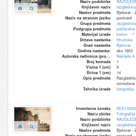
Naziv podzbirke
RAZGLED
Književni naziv
razglednic
Naslov predmeta
Bjelovar -
Naziv na stranom jeziku
postcard
Grupa predmeta
razglednic
Podgrupa predmeta
poštanska
Materijal izrade
karton
Država nastanka
Hrvatska
Grad nastanka
Bjelovar
Godina nastanka:
oko 1903
Autorska radionica (proizvođač)
Naklada A.
Broj komada
1
Visina 1 (cm)
9
Širina 1 (cm)
14
Opis predmeta
Razglednic
umnožena 
Tehnika izrade
fotografija
Inventarna oznaka
MUO-0325
Naziv zbirke
Fotografija 
Naziv podzbirke
RAZGLED
Književni naziv
razglednic
Naslov predmeta
Bjelovar -
Naziv na stranom jeziku
postcard