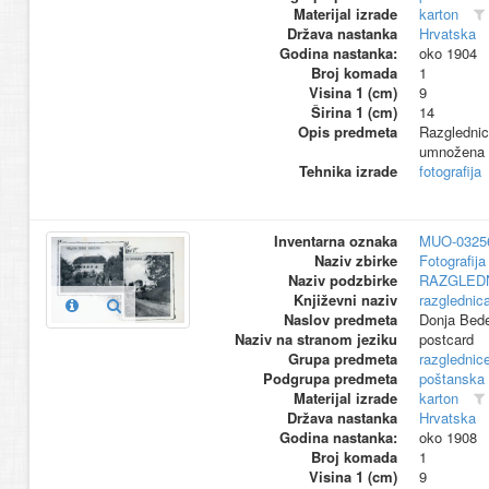
Materijal izrade
karton
Država nastanka
Hrvatska
Godina nastanka:
oko 1904
Broj komada
1
Visina 1 (cm)
9
Širina 1 (cm)
14
Opis predmeta
Razglednic
umnožena t
Tehnika izrade
fotografija
Inventarna oznaka
MUO-0325
Naziv zbirke
Fotografija 
Naziv podzbirke
RAZGLED
Književni naziv
razglednic
Naslov predmeta
Donja Bed
Naziv na stranom jeziku
postcard
Grupa predmeta
razglednic
Podgrupa predmeta
poštanska
Materijal izrade
karton
Država nastanka
Hrvatska
Godina nastanka:
oko 1908
Broj komada
1
Visina 1 (cm)
9