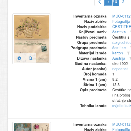
/ 5
2
Inventarna oznaka
MUO-0112
Naziv zbirke
Fotografija 
Naziv podzbirke
ČESTITK
Književni naziv
čestitka
Naslov predmeta
Čestitka s
Grupa predmeta
razglednic
Podgrupa predmeta
čestitke
Materijal izrade
karton
Država nastanka
Austrija
Godina nastanka:
oko 1902
Autor (osoba)
nepoznat
Broj komada
1
Visina 1 (cm)
9.2
Širina 1 (cm)
13.8
Opis predmeta
Čestitka n
i na proboj
stražnje str
Tehnika izrade
svjetlotisa
Inventarna oznaka
MUO-0112
Naziv zbirke
Fotografija 