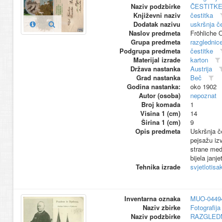
Naziv podzbirke
ČESTITK
Književni naziv
čestitka
Dodatak nazivu
uskršnja če
Naslov predmeta
Fröhliche 
Grupa predmeta
razglednic
Podgrupa predmeta
čestitke
Materijal izrade
karton
Država nastanka
Austrija
Grad nastanka
Beč
Godina nastanka:
oko 1902
Autor (osoba)
nepoznat
Broj komada
1
Visina 1 (cm)
14
Širina 1 (cm)
9
Opis predmeta
Uskršnja č
pejsažu iz
strane meda
bijela janj
Tehnika izrade
svjetlotisa
Inventarna oznaka
MUO-0449
Naziv zbirke
Fotografija 
Naziv podzbirke
RAZGLED