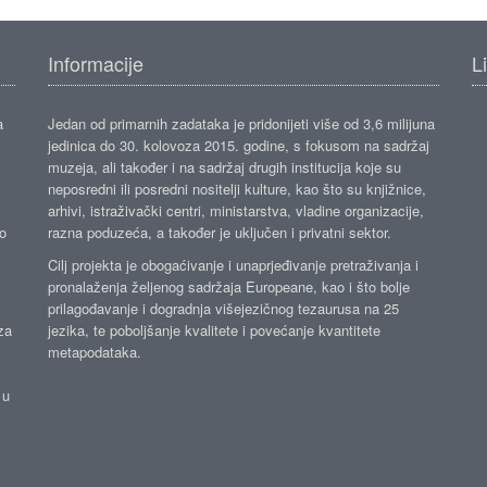
Informacije
L
a
Jedan od primarnih zadataka je pridonijeti više od 3,6 milijuna
jedinica do 30. kolovoza 2015. godine, s fokusom na sadržaj
muzeja, ali također i na sadržaj drugih institucija koje su
neposredni ili posredni nositelji kulture, kao što su knjižnice,
arhivi, istraživački centri, ministarstva, vladine organizacije,
ko
razna poduzeća, a također je uključen i privatni sektor.
Cilj projekta je obogaćivanje i unaprjeđivanje pretraživanja i
pronalaženja željenog sadržaja Europeane, kao i što bolje
prilagođavanje i dogradnja višejezičnog tezaurusa na 25
za
jezika, te poboljšanje kvalitete i povećanje kvantitete
metapodataka.
 u