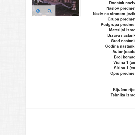
Dodatak nazi
Naslov predme
Naziv na stranom jezi
Grupa predme
Podgrupa predme
Materijal izra
Država nastan
Grad nastan
Godina nastank
Autor (osob
Broj koma
Visina 1 (c
Širina 1 (c
Opis predme
Ključne rije
Tehnika izra