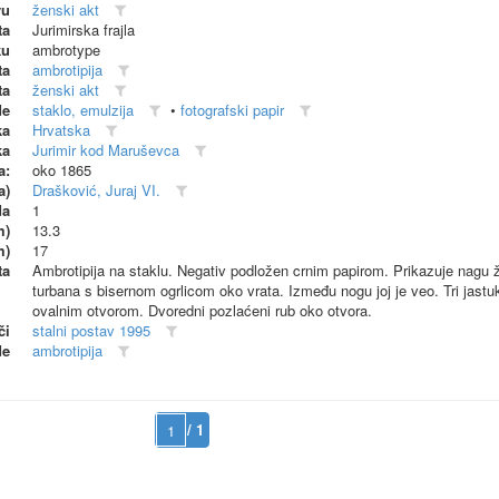
vu
ženski akt
ta
Jurimirska frajla
ku
ambrotype
ta
ambrotipija
ta
ženski akt
de
staklo, emulzija
•
fotografski papir
ka
Hrvatska
ka
Jurimir kod Maruševca
a:
oko 1865
a)
Drašković, Juraj VI.
da
1
m)
13.3
m)
17
ta
Ambrotipija na staklu. Negativ podložen crnim papirom. Prikazuje nagu 
turbana s bisernom ogrlicom oko vrata. Između nogu joj je veo. Tri jastu
ovalnim otvorom. Dvoredni pozlaćeni rub oko otvora.
či
stalni postav 1995
de
ambrotipija
/ 1