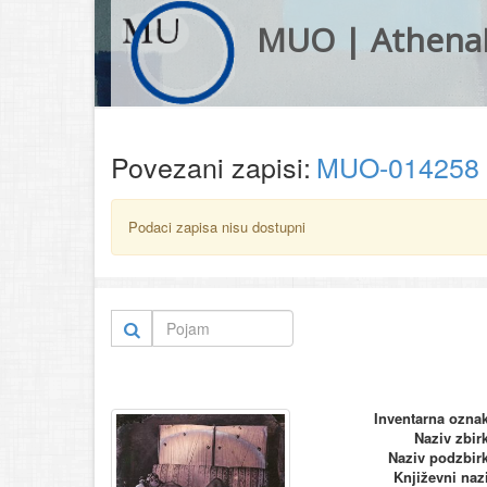
MUO | Athena
Povezani zapisi:
MUO-014258
Podaci zapisa nisu dostupni
Inventarna ozna
Naziv zbir
Naziv podzbir
Književni naz