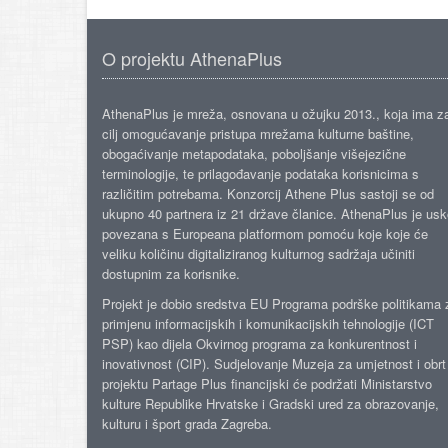
O projektu AthenaPlus
AthenaPlus je mreža, osnovana u ožujku 2013., koja ima z
cilj omogućavanje pristupa mrežama kulturne baštine,
obogaćivanje metapodataka, poboljšanje višejezične
terminologije, te prilagođavanje podataka korisnicima s
različitim potrebama. Konzorcij Athene Plus sastoji se od
ukupno 40 partnera iz 21 države članice. AthenaPlus je us
povezana s Europeana platformom pomoću koje koje će
veliku količinu digitaliziranog kulturnog sadržaja učiniti
dostupnim za korisnike.
Projekt je dobio sredstva EU Programa podrške politikama 
primjenu informacijskih i komunikacijskih tehnologije (ICT
PSP) kao dijela Okvirnog programa za konkurentnost i
inovativnost (CIP). Sudjelovanje Muzeja za umjetnost i obrt
projektu Partage Plus financijski će podržati Ministarstvo
kulture Republike Hrvatske i Gradski ured za obrazovanje,
kulturu i šport grada Zagreba.