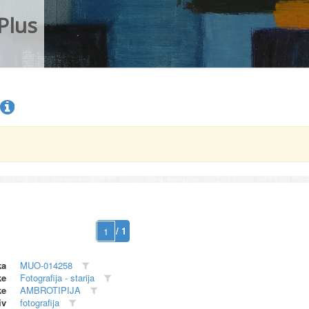
Plus
/ 1
ka
MUO-014258
ke
Fotografija - starija
ke
AMBROTIPIJA
iv
fotografija