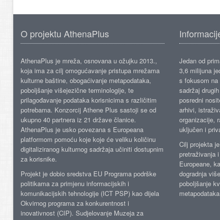
O projektu AthenaPlus
Informacij
AthenaPlus je mreža, osnovana u ožujku 2013.,
Jedan od prima
koja ima za cilj omogućavanje pristupa mrežama
3,6 milijuna j
kulturne baštine, obogaćivanje metapodataka,
s fokusom na s
poboljšanje višejezične terminologije, te
sadržaj drugih 
prilagođavanje podataka korisnicima s različitim
posredni nosite
potrebama. Konzorcij Athene Plus sastoji se od
arhivi, istraži
ukupno 40 partnera iz 21 države članice.
organizacije, 
AthenaPlus je usko povezana s Europeana
uključen i priv
platformom pomoću koje koje će veliku količinu
Cilj projekta 
digitaliziranog kulturnog sadržaja učiniti dostupnim
pretraživanja 
za korisnike.
Europeane, kao
Projekt je dobio sredstva EU Programa podrške
dogradnja više
politikama za primjenu informacijskih i
poboljšanje kv
komunikacijskih tehnologije (ICT PSP) kao dijela
metapodataka
Okvirnog programa za konkurentnost i
inovativnost (CIP). Sudjelovanje Muzeja za