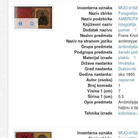
Inventarna oznaka
MUO-0152
Naziv zbirke
Fotografija 
Naziv podzbirke
AMBROTIP
Književni naziv
fotografija
Dodatak nazivu
portret
Naslov predmeta
Frana Krste
Naziv na stranom jeziku
ambrotype
Grupa predmeta
ambrotipija
Podgrupa predmeta
ženski port
Materijal izrade
staklo
Država nastanka
Hrvatska
Grad nastanka
Dubrovnik
Godina nastanka:
oko 1850
Autor (osoba)
nepoznat
Broj komada
1
Visina 1 (cm)
7
Širina 1 (cm)
5.5
Opis predmeta
Ambrotipij
haljinu s b
Tehnika izrade
kolorirana 
Inventarna oznaka
MUO-0152