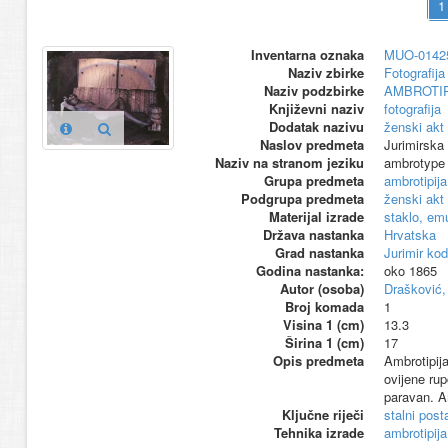
Inventarna oznaka
MUO-0142
Naziv zbirke
Fotografija 
Naziv podzbirke
AMBROTIP
Književni naziv
fotografija
Dodatak nazivu
ženski akt
Naslov predmeta
Jurimirska 
Naziv na stranom jeziku
ambrotype
Grupa predmeta
ambrotipija
Podgrupa predmeta
ženski akt
Materijal izrade
staklo, emu
Država nastanka
Hrvatska
Grad nastanka
Jurimir ko
Godina nastanka:
oko 1865
Autor (osoba)
Drašković, 
Broj komada
1
Visina 1 (cm)
13.3
Širina 1 (cm)
17
Opis predmeta
Ambrotipij
ovijene rup
paravan. A
Ključne riječi
stalni pos
Tehnika izrade
ambrotipija