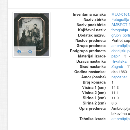
Inventarna oznaka
MUO-0161
Naziv zbirke
Fotografija 
Naziv podzbirke
AMBROTIP
Književni naziv
fotografija
Dodatak nazivu
grupni port
Naslov predmeta
Portret su
Grupa predmeta
ambrotipija
Podgrupa predmeta
obiteljski p
Materijal izrade
papir
Država nastanka
Hrvatska
Grad nastanka
Zagreb
Godina nastanka:
oko 1860
Autor (osoba)
nepoznat
Broj komada
1
Visina 1 (cm)
14.3
Visina 2 (cm)
11.1
Širina 1 (cm)
11.9
Širina 2 (cm)
8.6
Opis predmeta
Ambrotipija
brkovima u 
Tehnika izrade
ambrotipija