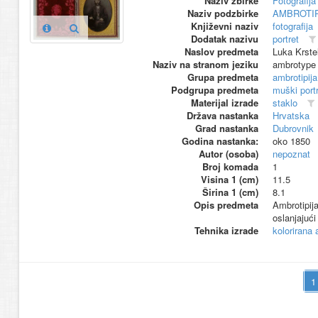
Naziv zbirke
Fotografija 
Naziv podzbirke
AMBROTIP
Književni naziv
fotografija
Dodatak nazivu
portret
Naslov predmeta
Luka Krstel
Naziv na stranom jeziku
ambrotype
Grupa predmeta
ambrotipija
Podgrupa predmeta
muški portr
Materijal izrade
staklo
Država nastanka
Hrvatska
Grad nastanka
Dubrovnik
Godina nastanka:
oko 1850
Autor (osoba)
nepoznat
Broj komada
1
Visina 1 (cm)
11.5
Širina 1 (cm)
8.1
Opis predmeta
Ambrotipij
oslanjajuć
Tehnika izrade
kolorirana 