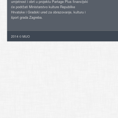
umjetnost i obrt u projektu Partage Plus financijski
će podržati Ministarstvo kulture Republike
Hrvatske i Gradski ured za obrazovanje, kulturu i
šport grada Zagreba.
2014 © MUO