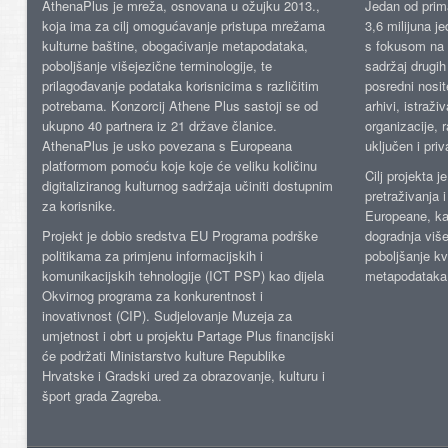
AthenaPlus je mreža, osnovana u ožujku 2013.,
Jedan od prima
koja ima za cilj omogućavanje pristupa mrežama
3,6 milijuna j
kulturne baštine, obogaćivanje metapodataka,
s fokusom na s
poboljšanje višejezične terminologije, te
sadržaj drugih 
prilagođavanje podataka korisnicima s različitim
posredni nosite
potrebama. Konzorcij Athene Plus sastoji se od
arhivi, istraži
ukupno 40 partnera iz 21 države članice.
organizacije, 
AthenaPlus je usko povezana s Europeana
uključen i priv
platformom pomoću koje koje će veliku količinu
Cilj projekta 
digitaliziranog kulturnog sadržaja učiniti dostupnim
pretraživanja 
za korisnike.
Europeane, kao
Projekt je dobio sredstva EU Programa podrške
dogradnja više
politikama za primjenu informacijskih i
poboljšanje kv
komunikacijskih tehnologije (ICT PSP) kao dijela
metapodataka
Okvirnog programa za konkurentnost i
inovativnost (CIP). Sudjelovanje Muzeja za
umjetnost i obrt u projektu Partage Plus financijski
će podržati Ministarstvo kulture Republike
Hrvatske i Gradski ured za obrazovanje, kulturu i
šport grada Zagreba.