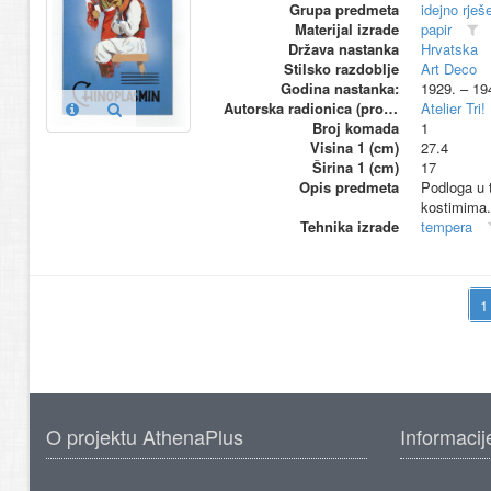
Grupa predmeta
idejno rješ
Materijal izrade
papir
Država nastanka
Hrvatska
Stilsko razdoblje
Art Deco
Godina nastanka:
1929. – 19
Autorska radionica (proizvođač)
Atelier Tri!
Broj komada
1
Visina 1 (cm)
27.4
Širina 1 (cm)
17
Opis predmeta
Podloga u t
kostimima.
Tehnika izrade
tempera
O projektu AthenaPlus
Informacij