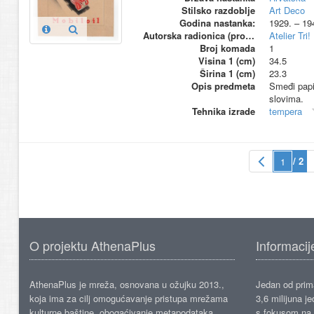
Stilsko razdoblje
Art Deco
Godina nastanka:
1929. – 19
Autorska radionica (proizvođač)
Atelier Tri!
Broj komada
1
Visina 1 (cm)
34.5
Širina 1 (cm)
23.3
Opis predmeta
Smeđi papi
slovima.
Tehnika izrade
tempera
/ 2
O projektu AthenaPlus
Informacij
AthenaPlus je mreža, osnovana u ožujku 2013.,
Jedan od prima
koja ima za cilj omogućavanje pristupa mrežama
3,6 milijuna j
kulturne baštine, obogaćivanje metapodataka,
s fokusom na s