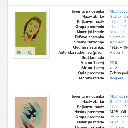
Inventarna oznaka
MUO-0083
Naziv zbirke
Grafički di
Književni naziv
idejno rješ
Grupa predmeta
idejno rješ
Materijal izrade
papir
Država nastanka
Hrvatska
Stilsko razdoblje
Art Deco
Godina nastanka:
1929. – 19
Autorska radionica (proizvođač)
Atelier Tri!
Broj komada
1
Visina 1 (cm)
29.6
Širina 1 (cm)
21.2
Opis predmeta
Zelena podl
Tehnika izrade
tempera
Inventarna oznaka
MUO-0083
Naziv zbirke
Grafički di
Književni naziv
idejno rješ
Naslov predmeta
MOBILOIL
Grupa predmeta
idejno rješ
Materijal izrade
papir
Država nastanka
Hrvatska