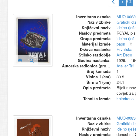
/ 2
Inventarna oznaka
MUO-0083
Naziv zbirke
Grafički di
Književni naziv
idejno rješ
Naslov predmeta
ROYAL pis
Grupa predmeta
idejno rješ
Materijal izrade
papir
Država nastanka
Hrvatska
Stilsko razdoblje
Art Deco
Godina nastanka:
1929. – 19
Autorska radionica (proizvođač)
Atelier Tri!
Broj komada
1
Visina 1 (cm)
33.5
Širina 1 (cm)
24.1
Opis predmeta
Bijeli rubo
čovjek za p
Tehnika izrade
kolorirano
Inventarna oznaka
MUO-0083
Naziv zbirke
Grafički di
Književni naziv
idejno rješ
Naslov predmeta
donesi mi