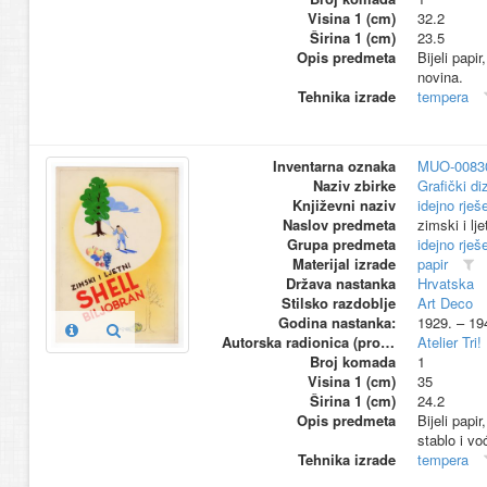
Visina 1 (cm)
32.2
Širina 1 (cm)
23.5
Opis predmeta
Bijeli papi
novina.
Tehnika izrade
tempera
Inventarna oznaka
MUO-0083
Naziv zbirke
Grafički di
Književni naziv
idejno rješ
Naslov predmeta
zimski i lj
Grupa predmeta
idejno rješ
Materijal izrade
papir
Država nastanka
Hrvatska
Stilsko razdoblje
Art Deco
Godina nastanka:
1929. – 19
Autorska radionica (proizvođač)
Atelier Tri!
Broj komada
1
Visina 1 (cm)
35
Širina 1 (cm)
24.2
Opis predmeta
Bijeli papi
stablo i vo
Tehnika izrade
tempera