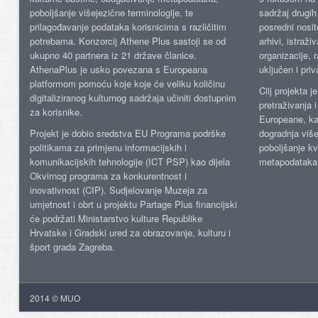
poboljšanje višejezične terminologije, te
sadržaj drugih 
prilagođavanje podataka korisnicima s različitim
posredni nosite
potrebama. Konzorcij Athene Plus sastoji se od
arhivi, istraži
ukupno 40 partnera iz 21 države članice.
organizacije, 
AthenaPlus je usko povezana s Europeana
uključen i priv
platformom pomoću koje koje će veliku količinu
Cilj projekta 
digitaliziranog kulturnog sadržaja učiniti dostupnim
pretraživanja 
za korisnike.
Europeane, kao
Projekt je dobio sredstva EU Programa podrške
dogradnja više
politikama za primjenu informacijskih i
poboljšanje kv
komunikacijskih tehnologije (ICT PSP) kao dijela
metapodataka
Okvirnog programa za konkurentnost i
inovativnost (CIP). Sudjelovanje Muzeja za
umjetnost i obrt u projektu Partage Plus financijski
će podržati Ministarstvo kulture Republike
Hrvatske i Gradski ured za obrazovanje, kulturu i
šport grada Zagreba.
2014 © MUO