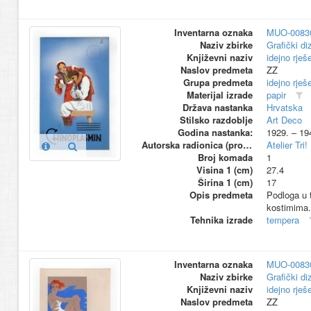
Inventarna oznaka
MUO-0083
Naziv zbirke
Grafički di
Književni naziv
idejno rješ
Naslov predmeta
ZZ
Grupa predmeta
idejno rješ
Materijal izrade
papir
Država nastanka
Hrvatska
Stilsko razdoblje
Art Deco
Godina nastanka:
1929. – 19
Autorska radionica (proizvođač)
Atelier Tri!
Broj komada
1
Visina 1 (cm)
27.4
Širina 1 (cm)
17
Opis predmeta
Podloga u t
kostimima.
Tehnika izrade
tempera
Inventarna oznaka
MUO-0083
Naziv zbirke
Grafički di
Književni naziv
idejno rješ
Naslov predmeta
ZZ