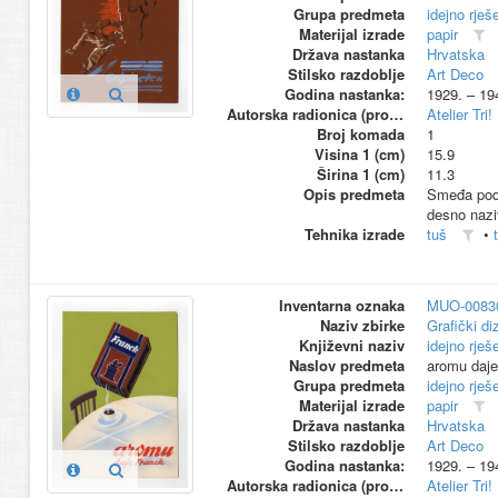
Grupa predmeta
idejno rješ
Materijal izrade
papir
Država nastanka
Hrvatska
Stilsko razdoblje
Art Deco
Godina nastanka:
1929. – 19
Autorska radionica (proizvođač)
Atelier Tri!
Broj komada
1
Visina 1 (cm)
15.9
Širina 1 (cm)
11.3
Opis predmeta
Smeđa podlo
desno naziv
Tehnika izrade
tuš
•
Inventarna oznaka
MUO-0083
Naziv zbirke
Grafički di
Književni naziv
idejno rješ
Naslov predmeta
aromu daje
Grupa predmeta
idejno rješ
Materijal izrade
papir
Država nastanka
Hrvatska
Stilsko razdoblje
Art Deco
Godina nastanka:
1929. – 19
Autorska radionica (proizvođač)
Atelier Tri!