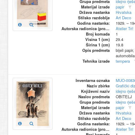
Grupa predmeta
idejno rješ
Materijal izrade
papir
Država nastanka
Hrvatska
Stilsko razdoblje
Art Deco
Godina nastanka:
1929. – 19
Autorska radionica (proizvođač)
Atelier Tri!
Broj komada
1
Visina 1 (cm)
29.4
Širina 1 (cm)
19.8
Opis predmeta
bijeli pap
automobila
Tehnika izrade
tempera
Inventarna oznaka
MUO-0083
Naziv zbirke
Grafički di
Književni naziv
idejno rješ
Naslov predmeta
OBITELJ
Grupa predmeta
idejno rješ
Materijal izrade
papir
Država nastanka
Hrvatska
Stilsko razdoblje
Art Deco
Godina nastanka:
1929. – 19
Autorska radionica (proizvođač)
Atelier Tri!
Broj komada
1