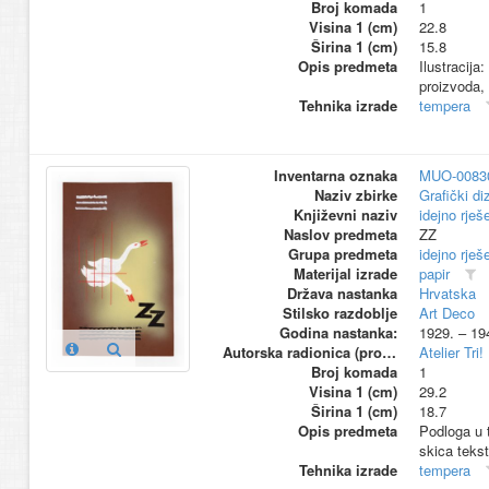
Broj komada
1
Visina 1 (cm)
22.8
Širina 1 (cm)
15.8
Opis predmeta
Ilustracija
proizvoda,
Tehnika izrade
tempera
Inventarna oznaka
MUO-0083
Naziv zbirke
Grafički di
Književni naziv
idejno rješ
Naslov predmeta
ZZ
Grupa predmeta
idejno rješ
Materijal izrade
papir
Država nastanka
Hrvatska
Stilsko razdoblje
Art Deco
Godina nastanka:
1929. – 19
Autorska radionica (proizvođač)
Atelier Tri!
Broj komada
1
Visina 1 (cm)
29.2
Širina 1 (cm)
18.7
Opis predmeta
Podloga u t
skica teksta
Tehnika izrade
tempera