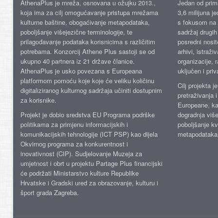
AthenaPlus je mreža, osnovana u ožujku 2013.,
Jedan od prima
koja ima za cilj omogućavanje pristupa mrežama
3,6 milijuna j
kulturne baštine, obogaćivanje metapodataka,
s fokusom na s
poboljšanje višejezične terminologije, te
sadržaj drugih 
prilagođavanje podataka korisnicima s različitim
posredni nosite
potrebama. Konzorcij Athene Plus sastoji se od
arhivi, istraži
ukupno 40 partnera iz 21 države članice.
organizacije, 
AthenaPlus je usko povezana s Europeana
uključen i priv
platformom pomoću koje koje će veliku količinu
Cilj projekta 
digitaliziranog kulturnog sadržaja učiniti dostupnim
pretraživanja 
za korisnike.
Europeane, kao
Projekt je dobio sredstva EU Programa podrške
dogradnja više
politikama za primjenu informacijskih i
poboljšanje kv
komunikacijskih tehnologije (ICT PSP) kao dijela
metapodataka
Okvirnog programa za konkurentnost i
inovativnost (CIP). Sudjelovanje Muzeja za
umjetnost i obrt u projektu Partage Plus financijski
će podržati Ministarstvo kulture Republike
Hrvatske i Gradski ured za obrazovanje, kulturu i
šport grada Zagreba.