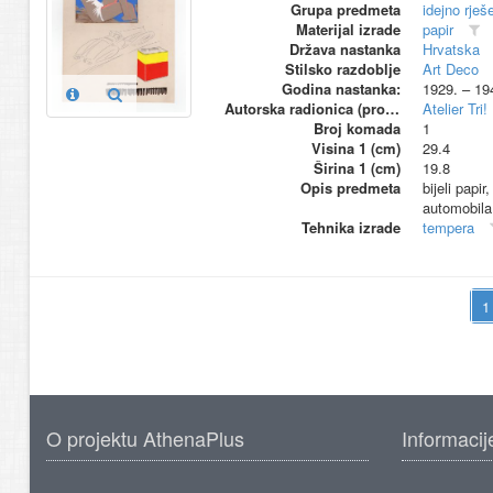
Grupa predmeta
idejno rješ
Materijal izrade
papir
Država nastanka
Hrvatska
Stilsko razdoblje
Art Deco
Godina nastanka:
1929. – 19
Autorska radionica (proizvođač)
Atelier Tri!
Broj komada
1
Visina 1 (cm)
29.4
Širina 1 (cm)
19.8
Opis predmeta
bijeli pap
automobila
Tehnika izrade
tempera
O projektu AthenaPlus
Informacij