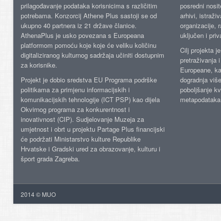
prilagođavanje podataka korisnicima s različitim
posredni nosite
potrebama. Konzorcij Athene Plus sastoji se od
arhivi, istraži
ukupno 40 partnera iz 21 države članice.
organizacije, 
AthenaPlus je usko povezana s Europeana
uključen i priv
platformom pomoću koje koje će veliku količinu
Cilj projekta 
digitaliziranog kulturnog sadržaja učiniti dostupnim
pretraživanja 
za korisnike.
Europeane, kao
Projekt je dobio sredstva EU Programa podrške
dogradnja više
politikama za primjenu informacijskih i
poboljšanje kv
komunikacijskih tehnologije (ICT PSP) kao dijela
metapodataka
Okvirnog programa za konkurentnost i
inovativnost (CIP). Sudjelovanje Muzeja za
umjetnost i obrt u projektu Partage Plus financijski
će podržati Ministarstvo kulture Republike
Hrvatske i Gradski ured za obrazovanje, kulturu i
šport grada Zagreba.
2014 © MUO