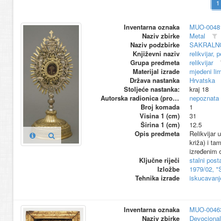
Inventarna oznaka
MUO-0048
Naziv zbirke
Metal
Naziv podzbirke
SAKRALN
Književni naziv
relikvijar,
Grupa predmeta
relikvijar
Materijal izrade
mjedeni li
Država nastanka
Hrvatska
Stoljeće nastanka:
kraj 18
Autorska radionica (proizvođač)
nepoznata
Broj komada
1
Visina 1 (cm)
31
Širina 1 (cm)
12.5
Opis predmeta
Relikvijar 
križa) i ta
izređenim 
Ključne riječi
stalni pos
Izložbe
1979/02, "
Tehnika izrade
iskucavanj
Inventarna oznaka
MUO-0046
Naziv zbirke
Devocional