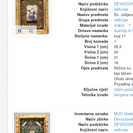
Naziv podzbirke
DEVOCION
Književni naziv
relikvijar
Naslov predmeta
Sv. Julijan
Grupa predmeta
relikvijar
Materijal izrade
staklo
Država nastanka
Austrija il
Stoljeće nastanka:
kraj 17
Broj komada
1
Visina 1 (cm)
25.5
Visina 2 (cm)
20
Širina 1 (cm)
21
Širina 2 (cm)
16
Opis predmeta
Sličica sv.
bije bičem 
Okolo ukras
Pozadina s
Ključne riječi
stalni pos
Tehnika izrade
tempera n
Inventarna oznaka
MUO-0046
Naziv zbirke
Devocional
Naziv podzbirke
DEVOCION
Književni naziv
relikvijar