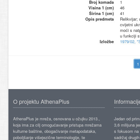
Broj komada
1
Visina 1 (cm)
46
Širina 1 (cm)
41
Opis predmeta
Relikvijar;
cvijetni uk
moći s nat
u funkciji 
Izložbe
1979/02, "
O projektu AthenaPlus
Informacij
AthenaPlus je mreža, osnovana u ožujku 2013.,
Jedan od prima
koja ima za cilj omogućavanje pristupa mrežama
3,6 milijuna j
kulturne baštine, obogaćivanje metapodataka,
s fokusom na s
poboljšanje višejezične terminologije, te
sadržaj drugih 