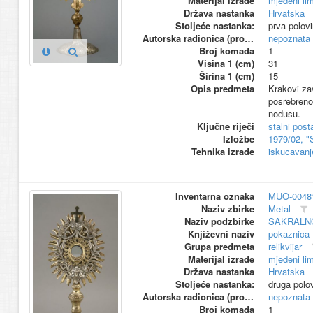
Materijal izrade
mjedeni li
Država nastanka
Hrvatska
Stoljeće nastanka:
prva polov
Autorska radionica (proizvođač)
nepoznata
Broj komada
1
Visina 1 (cm)
31
Širina 1 (cm)
15
Opis predmeta
Krakovi za
posrebrenog
nodusu.
Ključne riječi
stalni pos
Izložbe
1979/02, "
Tehnika izrade
iskucavanj
Inventarna oznaka
MUO-0048
Naziv zbirke
Metal
Naziv podzbirke
SAKRALN
Književni naziv
pokaznica
Grupa predmeta
relikvijar
Materijal izrade
mjedeni li
Država nastanka
Hrvatska
Stoljeće nastanka:
druga polo
Autorska radionica (proizvođač)
nepoznata
Broj komada
1