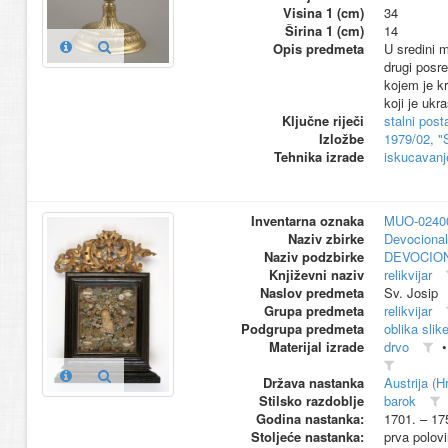
Visina 1 (cm)
34
Širina 1 (cm)
14
Opis predmeta
U sredini m
drugi posre
kojem je kr
koji je uk
Ključne riječi
stalni pos
Izložbe
1979/02, "
Tehnika izrade
iskucavanj
Inventarna oznaka
MUO-0240
Naziv zbirke
Devocional
Naziv podzbirke
DEVOCION
Književni naziv
relikvijar
Naslov predmeta
Sv. Josip
Grupa predmeta
relikvijar
Podgrupa predmeta
oblika slik
Materijal izrade
drvo
Država nastanka
Austrija (H
Stilsko razdoblje
barok
Godina nastanka:
1701. – 17
Stoljeće nastanka:
prva polov