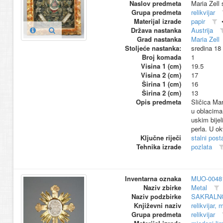
Naslov predmeta
Maria Zell 
Grupa predmeta
relikvijar
Materijal izrade
papir
Država nastanka
Austrija
Grad nastanka
Maria Zell
Stoljeće nastanka:
sredina 18
Broj komada
1
Visina 1 (cm)
19.5
Visina 2 (cm)
17
Širina 1 (cm)
16
Širina 2 (cm)
13
Opis predmeta
Sličica Mar
u oblacima
uskim bijel
perla. U ok
Ključne riječi
stalni pos
Tehnika izrade
pozlata
Inventarna oznaka
MUO-0048
Naziv zbirke
Metal
Naziv podzbirke
SAKRALN
Književni naziv
relikvijar,
Grupa predmeta
relikvijar