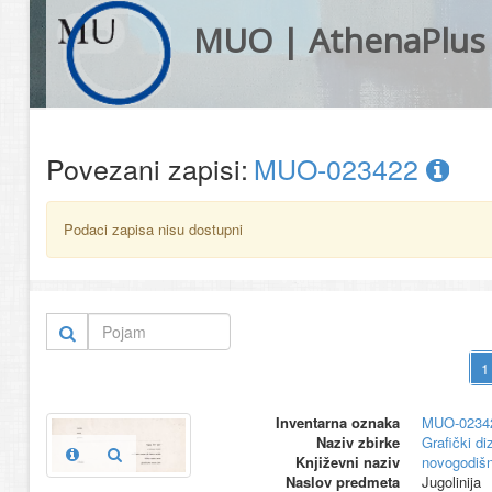
MUO | AthenaPlus
Povezani zapisi:
MUO-023422
Podaci zapisa nisu dostupni
Inventarna oznaka
MUO-0234
Naziv zbirke
Grafički di
Književni naziv
novogodišn
Naslov predmeta
Jugolinija