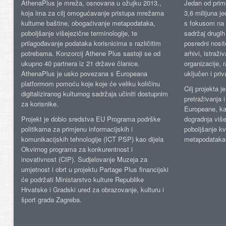
AthenaPlus je mreža, osnovana u ožujku 2013.,
Jedan od prima
koja ima za cilj omogućavanje pristupa mrežama
3,6 milijuna j
kulturne baštine, obogaćivanje metapodataka,
s fokusom na s
poboljšanje višejezične terminologije, te
sadržaj drugih 
prilagođavanje podataka korisnicima s različitim
posredni nosite
potrebama. Konzorcij Athene Plus sastoji se od
arhivi, istraži
ukupno 40 partnera iz 21 države članice.
organizacije, 
AthenaPlus je usko povezana s Europeana
uključen i priv
platformom pomoću koje koje će veliku količinu
Cilj projekta 
digitaliziranog kulturnog sadržaja učiniti dostupnim
pretraživanja 
za korisnike.
Europeane, kao
Projekt je dobio sredstva EU Programa podrške
dogradnja više
politikama za primjenu informacijskih i
poboljšanje kv
komunikacijskih tehnologije (ICT PSP) kao dijela
metapodataka
Okvirnog programa za konkurentnost i
inovativnost (CIP). Sudjelovanje Muzeja za
umjetnost i obrt u projektu Partage Plus financijski
će podržati Ministarstvo kulture Republike
Hrvatske i Gradski ured za obrazovanje, kulturu i
šport grada Zagreba.