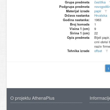
Grupa predmeta
čestitka
Podgrupa predmeta
novogodišn
Materijal izrade
papir
Država nastanka
Hrvatska
Godina nastanka:
1963
Broj komada
1
Visina 1 (cm)
9
Širina 1 (cm)
22
Opis predmeta
Bijeli papi
crni obris
naziv firm
Tehnika izrade
offset
O projektu AthenaPlus
Informacij