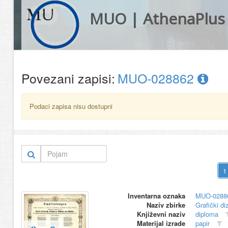
MUO | AthenaPlus
Povezani zapisi:
MUO-028862
Podaci zapisa nisu dostupni
Inventarna oznaka
MUO-0288
Naziv zbirke
Grafički di
Književni naziv
diploma
Materijal izrade
papir