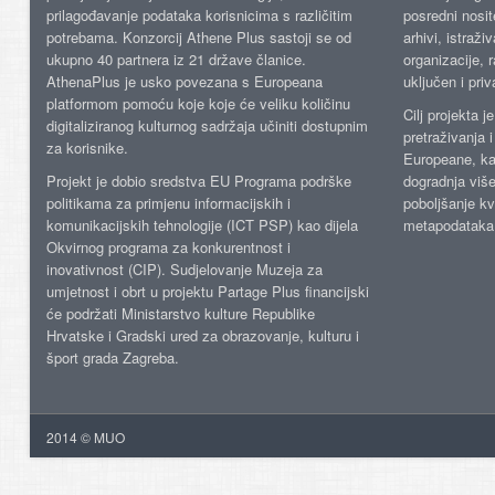
prilagođavanje podataka korisnicima s različitim
posredni nosite
potrebama. Konzorcij Athene Plus sastoji se od
arhivi, istraži
ukupno 40 partnera iz 21 države članice.
organizacije, 
AthenaPlus je usko povezana s Europeana
uključen i priv
platformom pomoću koje koje će veliku količinu
Cilj projekta 
digitaliziranog kulturnog sadržaja učiniti dostupnim
pretraživanja 
za korisnike.
Europeane, kao
Projekt je dobio sredstva EU Programa podrške
dogradnja više
politikama za primjenu informacijskih i
poboljšanje kv
komunikacijskih tehnologije (ICT PSP) kao dijela
metapodataka
Okvirnog programa za konkurentnost i
inovativnost (CIP). Sudjelovanje Muzeja za
umjetnost i obrt u projektu Partage Plus financijski
će podržati Ministarstvo kulture Republike
Hrvatske i Gradski ured za obrazovanje, kulturu i
šport grada Zagreba.
2014 © MUO