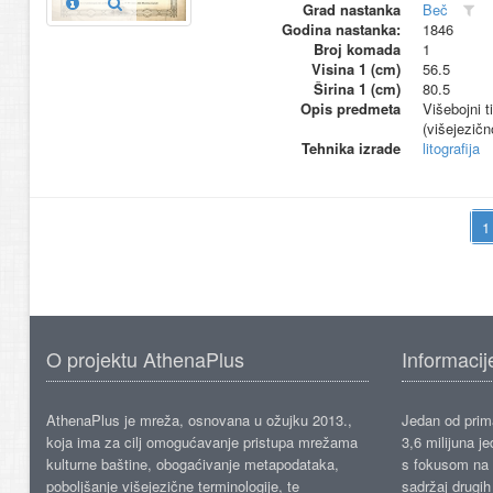
Grad nastanka
Beč
Godina nastanka:
1846
Broj komada
1
Visina 1 (cm)
56.5
Širina 1 (cm)
80.5
Opis predmeta
Višebojni t
(višejezič
Tehnika izrade
litografija
O projektu AthenaPlus
Informacij
AthenaPlus je mreža, osnovana u ožujku 2013.,
Jedan od prima
koja ima za cilj omogućavanje pristupa mrežama
3,6 milijuna j
kulturne baštine, obogaćivanje metapodataka,
s fokusom na s
poboljšanje višejezične terminologije, te
sadržaj drugih 