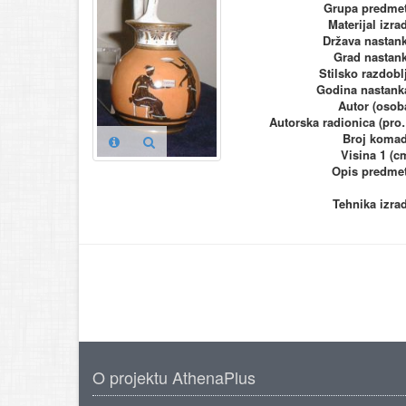
Grupa predme
Materijal izra
Država nastan
Grad nastan
Stilsko razdobl
Godina nastank
Autor (osob
Autorska ra
Broj koma
Visina 1 (c
Opis predme
Tehnika izra
O projektu AthenaPlus