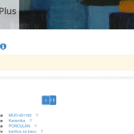
Plus
/ 1
ka
MUO-001163
ke
Keramika
ke
PORCULAN
iv
kantica za kavu