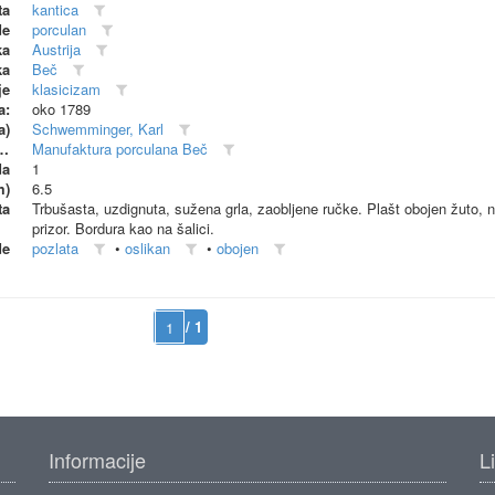
ta
kantica
de
porculan
ka
Austrija
ka
Beč
je
klasicizam
a:
oko 1789
a)
Schwemminger, Karl
dionica (proizvođač)
Manufaktura porculana Beč
da
1
m)
6.5
ta
Trbušasta, uzdignuta, sužena grla, zaobljene ručke. Plašt obojen žuto, 
prizor. Bordura kao na šalici.
de
pozlata
•
oslikan
•
obojen
/ 1
Informacije
L