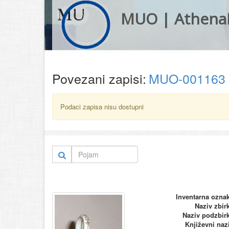
MUO | Athena
Povezani zapisi:
MUO-001163
Podaci zapisa nisu dostupni
Inventarna ozna
Naziv zbir
Naziv podzbir
Književni naz