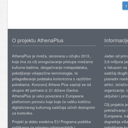
O projektu AthenaPlus
Informacij
AthenaPlus je mreža, osnovana u ožujku 2013.,
Jedan od prima
koja ima za cilj omogućavanje pristupa mrežama
3,6 milijuna j
kulturne baštine, obogaćivanje metapodataka,
s fokusom na s
poboljšanje višejezične terminologije, te
sadržaj drugih 
prilagođavanje podataka korisnicima s različitim
posredni nosite
potrebama. Konzorcij Athene Plus sastoji se od
arhivi, istraži
ukupno 40 partnera iz 21 države članice.
organizacije, 
AthenaPlus je usko povezana s Europeana
uključen i priv
platformom pomoću koje koje će veliku količinu
Cilj projekta 
digitaliziranog kulturnog sadržaja učiniti dostupnim
pretraživanja 
za korisnike.
Europeane, kao
Projekt je dobio sredstva EU Programa podrške
dogradnja više
politikama za primjenu informacijskih i
poboljšanje kv