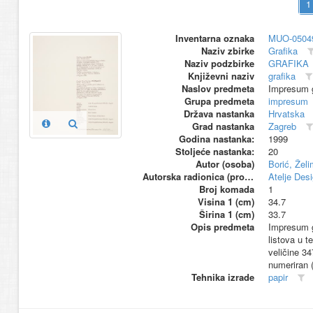
Inventarna oznaka
MUO-0504
Naziv zbirke
Grafika
Naziv podzbirke
GRAFIKA
Književni naziv
grafika
Naslov predmeta
Impresum g
Grupa predmeta
impresum
Država nastanka
Hrvatska
Grad nastanka
Zagreb
Godina nastanka:
1999
Stoljeće nastanka:
20
Autor (osoba)
Borić, Želi
Autorska radionica (proizvođač)
Atelje Des
Broj komada
1
Visina 1 (cm)
34.7
Širina 1 (cm)
33.7
Opis predmeta
Impresum gr
listova u t
veličine 34
numeriran 
Tehnika izrade
papir