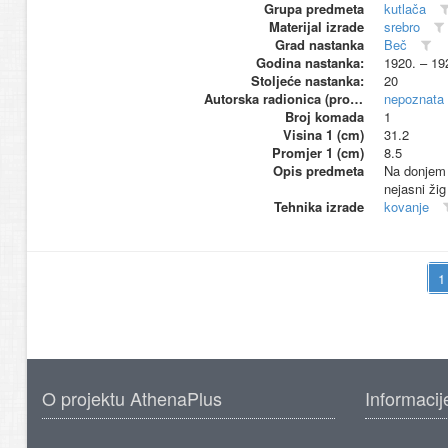
Grupa predmeta
kutlača
Materijal izrade
srebro
Grad nastanka
Beč
Godina nastanka:
1920. – 19
Stoljeće nastanka:
20
Autorska radionica (proizvođač)
nepoznata
Broj komada
1
Visina 1 (cm)
31.2
Promjer 1 (cm)
8.5
Opis predmeta
Na donjem r
nejasni žig
Tehnika izrade
kovanje
O projektu AthenaPlus
Informacij