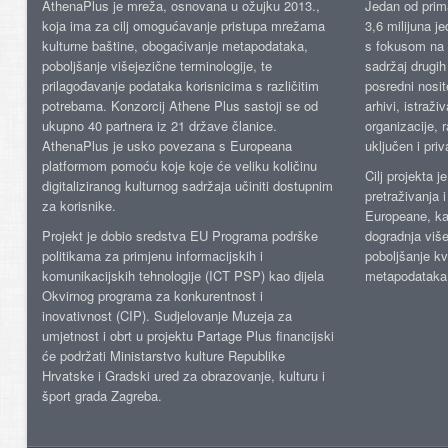
AthenaPlus je mreža, osnovana u ožujku 2013.,
Jedan od prima
koja ima za cilj omogućavanje pristupa mrežama
3,6 milijuna j
kulturne baštine, obogaćivanje metapodataka,
s fokusom na s
poboljšanje višejezične terminologije, te
sadržaj drugih 
prilagođavanje podataka korisnicima s različitim
posredni nosite
potrebama. Konzorcij Athene Plus sastoji se od
arhivi, istraži
ukupno 40 partnera iz 21 države članice.
organizacije, 
AthenaPlus je usko povezana s Europeana
uključen i priv
platformom pomoću koje koje će veliku količinu
Cilj projekta 
digitaliziranog kulturnog sadržaja učiniti dostupnim
pretraživanja 
za korisnike.
Europeane, kao
Projekt je dobio sredstva EU Programa podrške
dogradnja više
politikama za primjenu informacijskih i
poboljšanje kv
komunikacijskih tehnologije (ICT PSP) kao dijela
metapodataka
Okvirnog programa za konkurentnost i
inovativnost (CIP). Sudjelovanje Muzeja za
umjetnost i obrt u projektu Partage Plus financijski
će podržati Ministarstvo kulture Republike
Hrvatske i Gradski ured za obrazovanje, kulturu i
šport grada Zagreba.