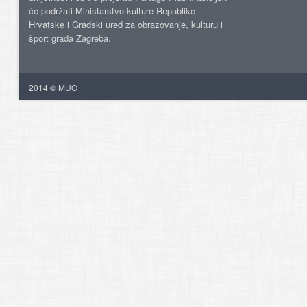
će podržati Ministarstvo kulture Republike
Hrvatske i Gradski ured za obrazovanje, kulturu i
šport grada Zagreba.
2014 © MUO