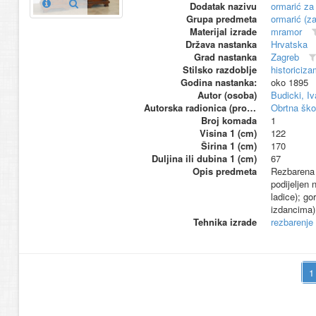
Dodatak nazivu
ormarić za 
Grupa predmeta
ormarić (za
Materijal izrade
mramor
Država nastanka
Hrvatska
Grad nastanka
Zagreb
Stilsko razdoblje
historiciza
Godina nastanka:
oko 1895
Autor (osoba)
Budicki, Iv
Autorska radionica (proizvođač)
Obrtna ško
Broj komada
1
Visina 1 (cm)
122
Širina 1 (cm)
170
Duljina ili dubina 1 (cm)
67
Opis predmeta
Rezbarena h
podijeljen n
ladice); g
izdancima)
Tehnika izrade
rezbarenje