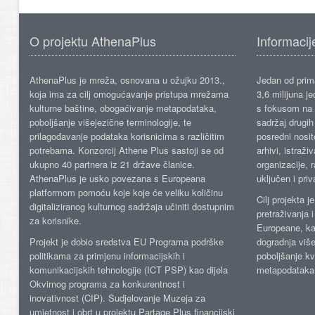
O projektu AthenaPlus
Informacij
AthenaPlus je mreža, osnovana u ožujku 2013.,
Jedan od prima
koja ima za cilj omogućavanje pristupa mrežama
3,6 milijuna j
kulturne baštine, obogaćivanje metapodataka,
s fokusom na s
poboljšanje višejezične terminologije, te
sadržaj drugih 
prilagođavanje podataka korisnicima s različitim
posredni nosite
potrebama. Konzorcij Athene Plus sastoji se od
arhivi, istraži
ukupno 40 partnera iz 21 države članice.
organizacije, 
AthenaPlus je usko povezana s Europeana
uključen i priv
platformom pomoću koje koje će veliku količinu
Cilj projekta 
digitaliziranog kulturnog sadržaja učiniti dostupnim
pretraživanja 
za korisnike.
Europeane, kao
Projekt je dobio sredstva EU Programa podrške
dogradnja više
politikama za primjenu informacijskih i
poboljšanje kv
komunikacijskih tehnologije (ICT PSP) kao dijela
metapodataka
Okvirnog programa za konkurentnost i
inovativnost (CIP). Sudjelovanje Muzeja za
umjetnost i obrt u projektu Partage Plus financijski