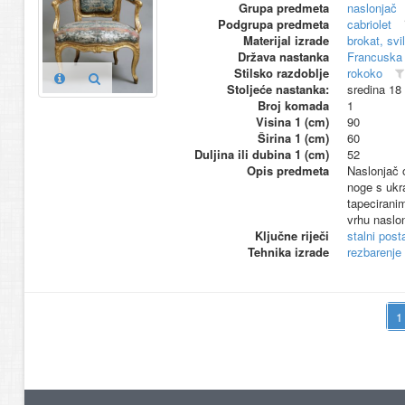
Grupa predmeta
naslonjač
Podgrupa predmeta
cabriolet
Materijal izrade
brokat, svi
Država nastanka
Francuska
Stilsko razdoblje
rokoko
Stoljeće nastanka:
sredina 18
Broj komada
1
Visina 1 (cm)
90
Širina 1 (cm)
60
Duljina ili dubina 1 (cm)
52
Opis predmeta
Naslonjač 
noge s ukra
tapecirani
vrhu naslon
Ključne riječi
stalni pos
Tehnika izrade
rezbarenje