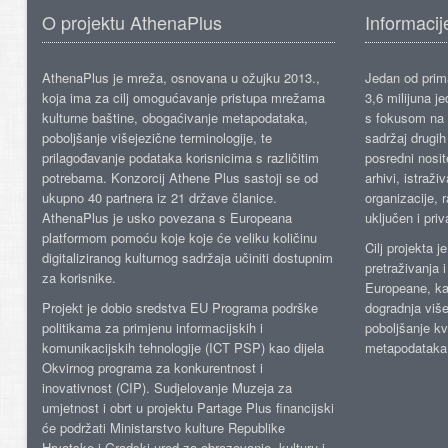
O projektu AthenaPlus
Informacij
AthenaPlus je mreža, osnovana u ožujku 2013.,
Jedan od prima
koja ima za cilj omogućavanje pristupa mrežama
3,6 milijuna j
kulturne baštine, obogaćivanje metapodataka,
s fokusom na s
poboljšanje višejezične terminologije, te
sadržaj drugih 
prilagođavanje podataka korisnicima s različitim
posredni nosite
potrebama. Konzorcij Athene Plus sastoji se od
arhivi, istraži
ukupno 40 partnera iz 21 države članice.
organizacije, 
AthenaPlus je usko povezana s Europeana
uključen i priv
platformom pomoću koje koje će veliku količinu
Cilj projekta 
digitaliziranog kulturnog sadržaja učiniti dostupnim
pretraživanja 
za korisnike.
Europeane, kao
Projekt je dobio sredstva EU Programa podrške
dogradnja više
politikama za primjenu informacijskih i
poboljšanje kv
komunikacijskih tehnologije (ICT PSP) kao dijela
metapodataka
Okvirnog programa za konkurentnost i
inovativnost (CIP). Sudjelovanje Muzeja za
umjetnost i obrt u projektu Partage Plus financijski
će podržati Ministarstvo kulture Republike
Hrvatske i Gradski ured za obrazovanje, kulturu i