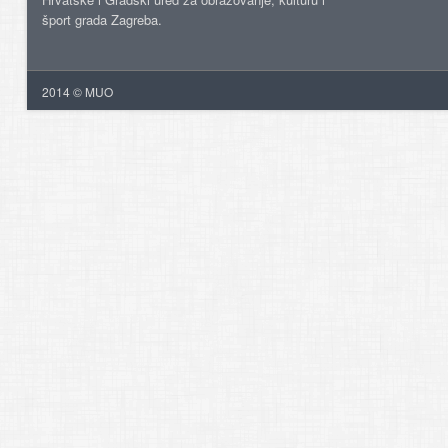
šport grada Zagreba.
2014 © MUO