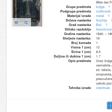
Wien bei Fr
Grupa predmeta
knjiga
Podgrupa predmeta
molitvenik
Materijal izrade
metal
Država nastanka
Austrija
Grad nastanka
Beč
Stilsko razdoblje
historiciza
Godina nastanka:
1840. – 18
Stoljeće nastanka:
19
Broj komada
1
Visina 1 (cm)
13
Širina 1 (cm)
8.5
Duljina ili dubina 1 (cm)
1.7
Opis predmeta
Uvez knjig
vermehrte 
str. teksta,
ornamenta, 
presvučene 
uokolo poz
Tehnika izrade
zlatotisak