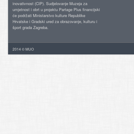
inovativnost (CIP). Sudjelovanje Muzeja za
umjetnost i obrt u projektu Partage Plus financijski
će podržati Ministarstvo kulture Republike
Hrvatske i Gradski ured za obrazovanje, kulturu i
šport grada Zagreba.
2014 © MUO