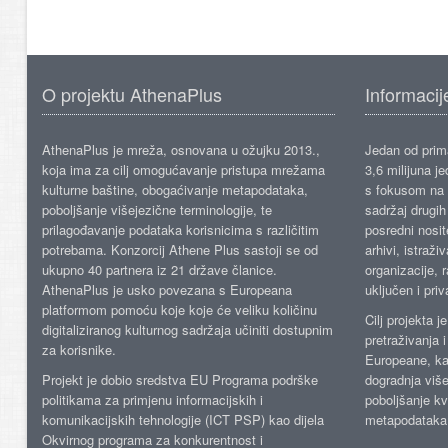
O projektu AthenaPlus
Informacij
AthenaPlus je mreža, osnovana u ožujku 2013.,
Jedan od prima
koja ima za cilj omogućavanje pristupa mrežama
3,6 milijuna j
kulturne baštine, obogaćivanje metapodataka,
s fokusom na s
poboljšanje višejezične terminologije, te
sadržaj drugih 
prilagođavanje podataka korisnicima s različitim
posredni nosite
potrebama. Konzorcij Athene Plus sastoji se od
arhivi, istraži
ukupno 40 partnera iz 21 države članice.
organizacije, 
AthenaPlus je usko povezana s Europeana
uključen i priv
platformom pomoću koje koje će veliku količinu
Cilj projekta 
digitaliziranog kulturnog sadržaja učiniti dostupnim
pretraživanja 
za korisnike.
Europeane, kao
Projekt je dobio sredstva EU Programa podrške
dogradnja više
politikama za primjenu informacijskih i
poboljšanje kv
komunikacijskih tehnologije (ICT PSP) kao dijela
metapodataka
Okvirnog programa za konkurentnost i