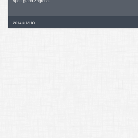
šport grada Zagreba.
2014 © MUO