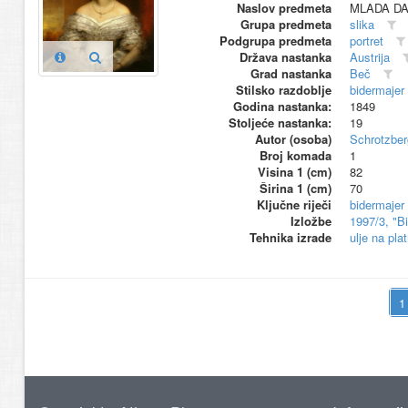
Naslov predmeta
MLADA DA
Grupa predmeta
slika
Podgrupa predmeta
portret
Država nastanka
Austrija
Grad nastanka
Beč
Stilsko razdoblje
bidermajer
Godina nastanka:
1849
Stoljeće nastanka:
19
Autor (osoba)
Schrotzber
Broj komada
1
Visina 1 (cm)
82
Širina 1 (cm)
70
Ključne riječi
bidermajer
Izložbe
1997/3, "B
Tehnika izrade
ulje na pla