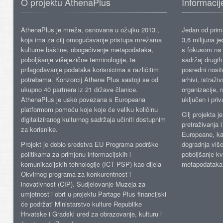
O projektu AthenaPlus
Informacij
AthenaPlus je mreža, osnovana u ožujku 2013.,
Jedan od prima
koja ima za cilj omogućavanje pristupa mrežama
3,6 milijuna j
kulturne baštine, obogaćivanje metapodataka,
s fokusom na s
poboljšanje višejezične terminologije, te
sadržaj drugih 
prilagođavanje podataka korisnicima s različitim
posredni nosite
potrebama. Konzorcij Athene Plus sastoji se od
arhivi, istraži
ukupno 40 partnera iz 21 države članice.
organizacije, 
AthenaPlus je usko povezana s Europeana
uključen i priv
platformom pomoću koje koje će veliku količinu
Cilj projekta 
digitaliziranog kulturnog sadržaja učiniti dostupnim
pretraživanja 
za korisnike.
Europeane, kao
Projekt je dobio sredstva EU Programa podrške
dogradnja više
politikama za primjenu informacijskih i
poboljšanje kv
komunikacijskih tehnologije (ICT PSP) kao dijela
metapodataka
Okvirnog programa za konkurentnost i
inovativnost (CIP). Sudjelovanje Muzeja za
umjetnost i obrt u projektu Partage Plus financijski
će podržati Ministarstvo kulture Republike
Hrvatske i Gradski ured za obrazovanje, kulturu i