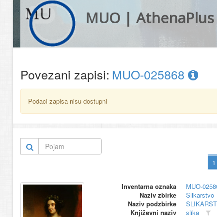
MUO | AthenaPlus
Povezani zapisi:
MUO-025868
Podaci zapisa nisu dostupni
Inventarna oznaka
MUO-0258
Naziv zbirke
Slikarstvo
Naziv podzbirke
SLIKARS
Književni naziv
slika