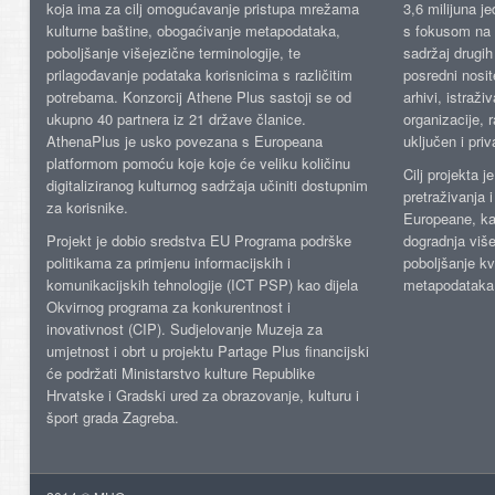
koja ima za cilj omogućavanje pristupa mrežama
3,6 milijuna j
kulturne baštine, obogaćivanje metapodataka,
s fokusom na s
poboljšanje višejezične terminologije, te
sadržaj drugih 
prilagođavanje podataka korisnicima s različitim
posredni nosite
potrebama. Konzorcij Athene Plus sastoji se od
arhivi, istraži
ukupno 40 partnera iz 21 države članice.
organizacije, 
AthenaPlus je usko povezana s Europeana
uključen i priv
platformom pomoću koje koje će veliku količinu
Cilj projekta 
digitaliziranog kulturnog sadržaja učiniti dostupnim
pretraživanja 
za korisnike.
Europeane, kao
Projekt je dobio sredstva EU Programa podrške
dogradnja više
politikama za primjenu informacijskih i
poboljšanje kv
komunikacijskih tehnologije (ICT PSP) kao dijela
metapodataka
Okvirnog programa za konkurentnost i
inovativnost (CIP). Sudjelovanje Muzeja za
umjetnost i obrt u projektu Partage Plus financijski
će podržati Ministarstvo kulture Republike
Hrvatske i Gradski ured za obrazovanje, kulturu i
šport grada Zagreba.