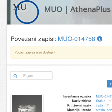
MUO | AthenaPlus
Povezani zapisi:
MUO-014758
Podaci zapisa nisu dostupni
Inventarna oznaka
MUO-0147
Naziv zbirke
Staklo
Književni naziv
čaša
Materijal izrade
staklo, be