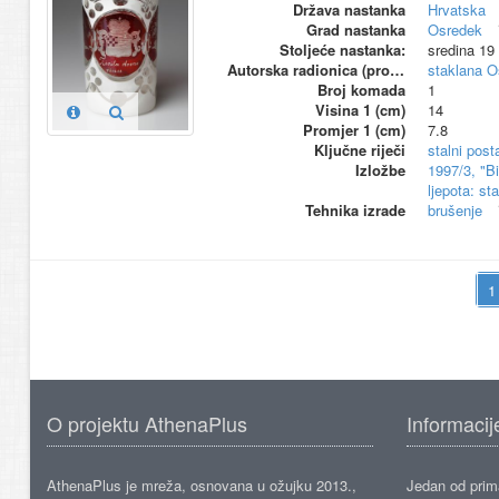
Država nastanka
Hrvatska
Grad nastanka
Osredek
Stoljeće nastanka:
sredina 19
Autorska radionica (proizvođač)
staklana O
Broj komada
1
Visina 1 (cm)
14
Promjer 1 (cm)
7.8
Ključne riječi
stalni pos
Izložbe
1997/3, "B
ljepota: s
Tehnika izrade
brušenje
O projektu AthenaPlus
Informacij
AthenaPlus je mreža, osnovana u ožujku 2013.,
Jedan od prima