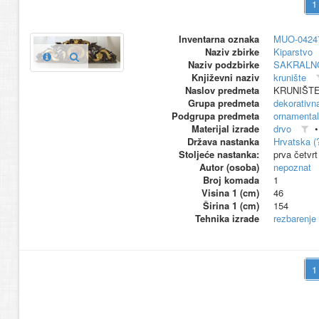
Inventarna oznaka
MUO-0424
Naziv zbirke
Kiparstvo
Naziv podzbirke
SAKRALN
Književni naziv
krunište
Naslov predmeta
KRUNIŠT
Grupa predmeta
dekorativna
Podgrupa predmeta
ornamental
Materijal izrade
drvo
Država nastanka
Hrvatska (
Stoljeće nastanka:
prva četvrt
Autor (osoba)
nepoznat
Broj komada
1
Visina 1 (cm)
46
Širina 1 (cm)
154
Tehnika izrade
rezbarenje